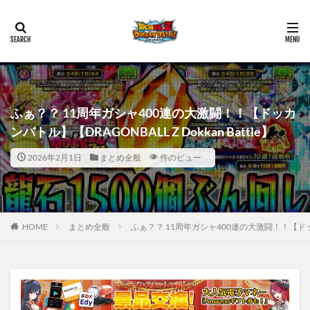
ふぁ？？ 11周年ガシャ400連の大激闘！！【ドッカ
ンバトル】【DRAGONBALL Z Dokkan Battle】
2026年2月1日
まとめ全般
件のビュー
HOME
まとめ全般
ふぁ？？ 11周年ガシャ400連の大激闘！！【ドッカンバ