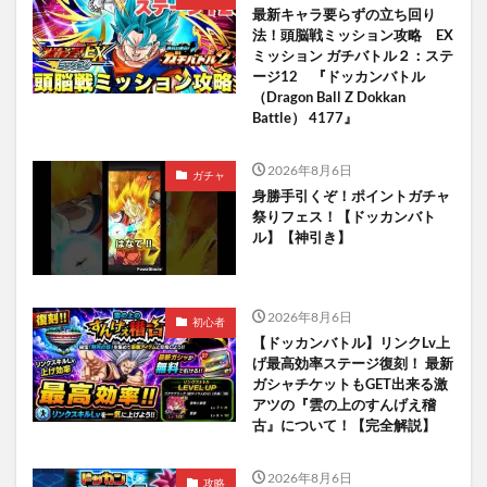
最新キャラ要らずの立ち回り
法！頭脳戦ミッション攻略 EX
ミッション ガチバトル２：ステ
ージ12 『ドッカンバトル
（Dragon Ball Z Dokkan
Battle） 4177』
2026年8月6日
ガチャ
身勝手引くぞ！ポイントガチャ
祭りフェス！【ドッカンバト
ル】【神引き】
2026年8月6日
初心者
【ドッカンバトル】リンクLv上
げ最高効率ステージ復刻！ 最新
ガシャチケットもGET出来る激
アツの『雲の上のすんげえ稽
古』について！【完全解説】
2026年8月6日
攻略