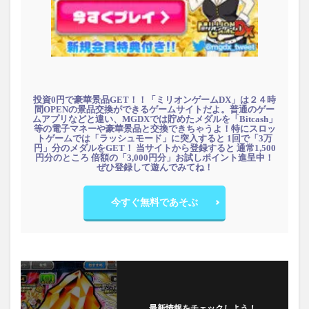
投資0円で豪華景品GET！！「ミリオンゲームDX」は２４時
間OPENの景品交換ができるゲームサイトだよ。普通のゲー
ムアプリなどと違い、MGDXでは貯めたメダルを「Bitcash」
等の電子マネーや豪華景品と交換できちゃうよ！特にスロッ
トゲームでは「ラッシュモード」に突入すると 1回で「3万
円」分のメダルをGET！ 当サイトから登録すると 通常1,500
円分のところ 倍額の「3,000円分」お試しポイント進呈中！
ぜひ登録して遊んでみてね！
今すぐ無料であそぶ
最新情報をチェックしよう！