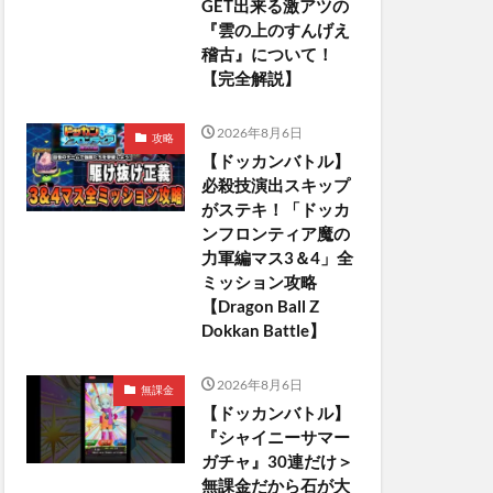
GET出来る激アツの
『雲の上のすんげえ
稽古』について！
【完全解説】
2026年8月6日
攻略
【ドッカンバトル】
必殺技演出スキップ
がステキ！「ドッカ
ンフロンティア魔の
力軍編マス3＆4」全
ミッション攻略
【Dragon Ball Z
Dokkan Battle】
2026年8月6日
無課金
【ドッカンバトル】
『シャイニーサマー
ガチャ』30連だけ＞
無課金だから石が大