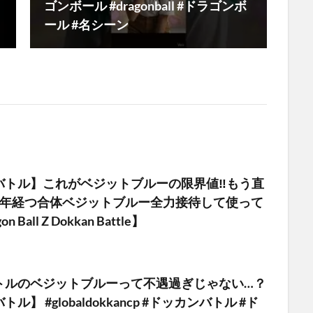
ゴンボール #dragonball #ドラゴンボ
ール #名シーン
バトル】これがベジットブルーの限界値‼︎もう直
1年経つ合体ベジットブルー全力接待して使って
n Ball Z Dokkan Battle】
トルのベジットブルーって不遇過ぎじゃない…？
ル】 #globaldokkancp #ドッカンバトル #ド