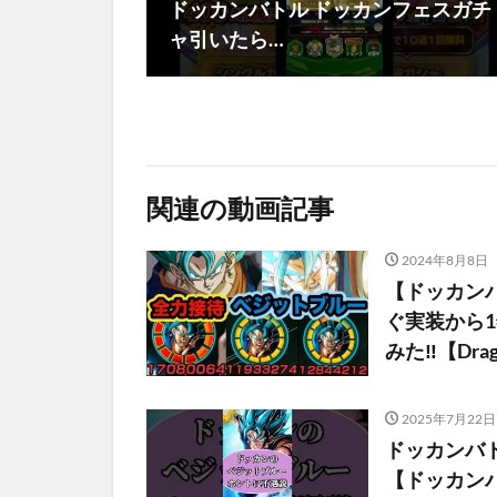
ドッカンバトル ドッカンフェスガチ
ャ引いたら…
関連の動画記事
2024年8月8日
【ドッカン
ぐ実装から
みた‼︎【Drago
2025年7月22日
ドッカンバ
【ドッカンバト