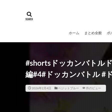
ホーム
まとめ全般
ポ
#shortsドッカンバ
編#4#ドッカンバトル 
2026年2月4日
ベジットブルー
件のビュー