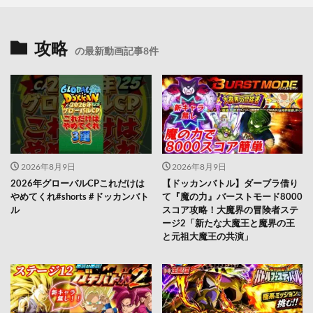
攻略
の最新動画記事8件
2026年8月9日
2026年8月9日
2026年グローバルCPこれだけは
【ドッカンバトル】ダーブラ借り
やめてくれ#shorts #ドッカンバト
て『魔の力』バーストモード8000
ル
スコア攻略！大魔界の冒険者ステ
ージ2「新たな大魔王と魔界の王
と元祖大魔王の共演」