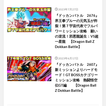
2023年7月27日
『ドッカンバトル 2676』
界王拳ブルーの元気玉が炸
裂！第７宇宙代表でフルパ
ワーミッション攻略 願い
の逆流！邪悪龍誕生：VS超
一星龍 【Dragon Ball Z
Dokkan Battle】
2023年6月17日
『ドッカンバトル 2607』
新ミッションよりハードモ
ード！GT BOSSカテゴリー
ミッション攻略 熱闘悟空
伝GT編 【Dragon Ball
Z Dokkan Battle】