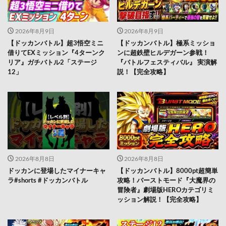
2026年8月9日
2026年8月9日
【ドッカンバトル】超3悟空ミニ
【ドッカンバトル】極系ミッショ
借りてEXミッション『4ターンク
ンに超鉄壁ヒルデガーン参戦！
リア』ガチバトル2「ステージ
『バトルフェスティバル』 実演解
12」
説！【完全攻略】
2026年8月8日
2026年8月8日
ドッカンに登場したマイナーキャ
【ドッカンバトル】8000pt超簡単
ラ#shorts #ドッカンバトル
攻略！バーストモード『大魔界の
冒険者』劇場版HEROカテゴリミ
ッション解説！【完全攻略】