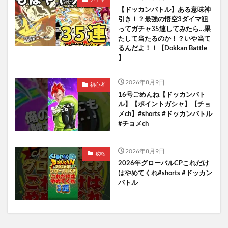
【ドッカンバトル】ある意味神
引き！？最強の悟空3ダイマ狙
ってガチャ35連してみたら…果
たして当たるのか！？いや当て
るんだよ！！【Dokkan Battle
】
2026年8月9日
初心者
16号ごめんね【ドッカンバト
ル】【ポイントガシャ】【チョ
メch】#shorts #ドッカンバトル
#チョメch
2026年8月9日
攻略
2026年グローバルCPこれだけ
はやめてくれ#shorts #ドッカン
バトル