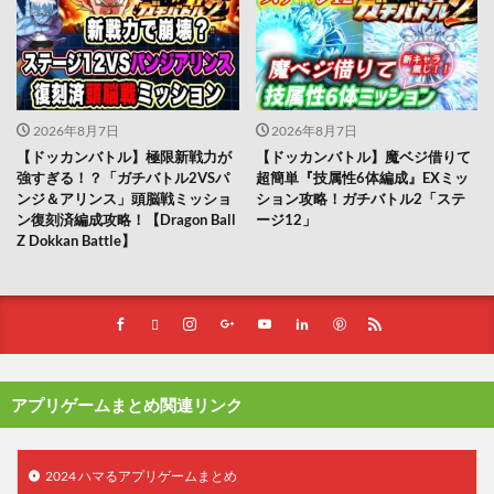
2026年8月7日
2026年8月7日
【ドッカンバトル】極限新戦力が
【ドッカンバトル】魔ベジ借りて
強すぎる！？「ガチバトル2VSパ
超簡単『技属性6体編成』EXミッ
ンジ＆アリンス」頭脳戦ミッショ
ション攻略！ガチバトル2「ステ
ン復刻済編成攻略！【Dragon Ball
ージ12」
Z Dokkan Battle】
アプリゲームまとめ関連リンク
2024 ハマるアプリゲームまとめ