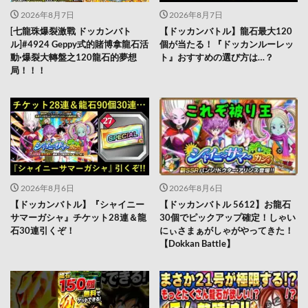
2026年8月7日
2026年8月7日
[七龍珠爆裂激戰 ドッカンバト
【ドッカンバトル】龍石最大120
ル]#4924 Geppy式的賭博拿龍石活
個が当たる！『ドッカンルーレッ
動·爆裂大轉盤之120龍石的夢想
ト』おすすめの選び方は…？
局！！！
2026年8月6日
2026年8月6日
【ドッカンバトル】『シャイニー
【ドッカンバトル 5612】お龍石
サマーガシャ』チケット28連＆龍
30個でピックアップ確定！しゃい
石30連引くぞ！
にぃさまぁがしゃがやってきた！
【Dokkan Battle】