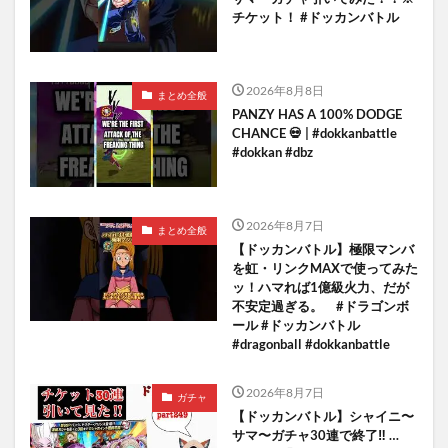
チケット！ #ドッカンバトル
2026年8月8日
まとめ全般
PANZY HAS A 100% DODGE
CHANCE 💀 | #dokkanbattle
#dokkan #dbz
2026年8月7日
まとめ全般
【ドッカンバトル】極限マンバ
を虹・リンクMAXで使ってみた
ッ！ハマれば1億級火力、だが
不安定過ぎる。 #ドラゴンボ
ール #ドッカンバトル
#dragonball #dokkanbattle
2026年8月7日
ガチャ
【ドッカンバトル】シャイニ〜
サマ〜ガチャ30連で終了‼︎ …