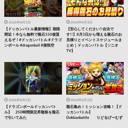
2026年8月5日
2026年8月3日
【ドッカンバトル最新情報】期限
【安心してください!!合法で
間近！今なら無料で龍石150個貰
す!!】8月3日から増える龍石のお
えるぞ！#ドッカンバトル #ドラゴ
見積りとイベントスケジュールま
ンボール #dragonball #孫悟空
とめ｜ドッカンバトル【ソニオ
TV】
2026年8月2日
2026年8月2日
【ドラゴンボールドッカンバト
龍石集め！ミッション攻略！【ド
ル】 250時間限定昇龍祭を龍石
ッカンバトル】
で引いてみた
Dokkanbattle りどるげーむず