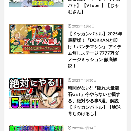
バト】 【VTuber】【じゃ
むさん】
2025年1月6日
【ドッカンバトル】2025年
最新版！『DOKKANと叩
け！パンチマシン』 アイテ
ム無しステージ 7777万ダ
メージミッション 徹底解
説！
2023年4月30日
時間がない!!『隠れ大量龍
石GET』今やらないと損す
る、絶対やる事5選。解説
【ドッカンバトル】【地球
育ちのげるし】
2022年9月14日