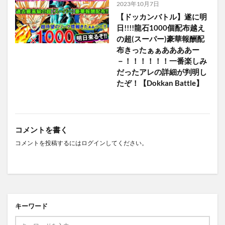
2023年10月7日
【ドッカンバトル】遂に明
日!!!!龍石1000個配布越え
の超(スーパー)豪華報酬配
布きったぁぁああああー
－！！！！！！一番楽しみ
だったアレの詳細が判明し
たぞ！【Dokkan Battle】
コメントを書く
コメントを投稿するには
ログイン
してください。
キーワード