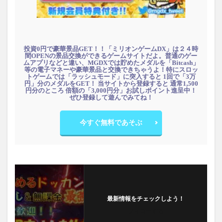
投資0円で豪華景品GET！！「ミリオンゲームDX」は２４時
間OPENの景品交換ができるゲームサイトだよ。普通のゲー
ムアプリなどと違い、MGDXでは貯めたメダルを「Bitcash」
等の電子マネーや豪華景品と交換できちゃうよ！特にスロッ
トゲームでは「ラッシュモード」に突入すると 1回で「3万
円」分のメダルをGET！ 当サイトから登録すると 通常1,500
円分のところ 倍額の「3,000円分」お試しポイント進呈中！
ぜひ登録して遊んでみてね！
今すぐ無料であそぶ
最新情報をチェックしよう！
フォローする