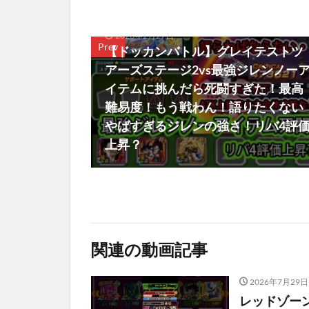
2026年2月27日
Prev
【ドッカンバトル】グレイテストツ
アーズステージ2vs最強ジレンノー
イテムに挑んだら死闘すぎた！最高
難易度！もう戦わん！語りたくない
やばすぎるジレンの強さ！リバ4評
上昇？
関連の動画記事
2026年7月29日
レッドゾーン