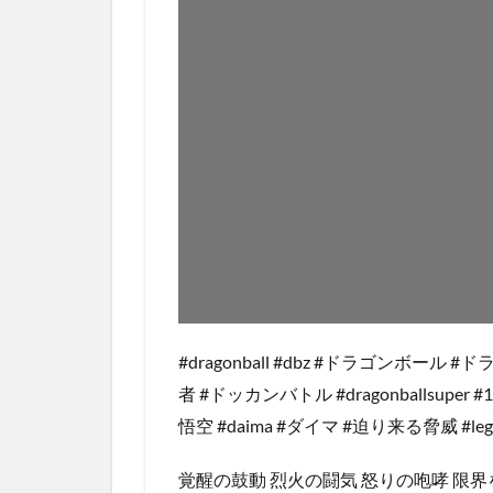
#dragonball #dbz #ドラゴンボール 
者 #ドッカンバトル #dragonballsuper #11
悟空 #daima #ダイマ #迫り来る脅威 #le
覚醒の鼓動 烈火の闘気 怒りの咆哮 限