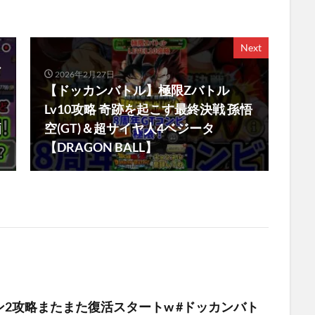
Next
ア
2026年2月27日
【ドッカンバトル】極限Zバトル
Lv10攻略 奇跡を起こす最終決戦 孫悟
価
空(GT)＆超サイヤ人4ベジータ
【DRAGON BALL】
2攻略またまた復活スタートw #ドッカンバト