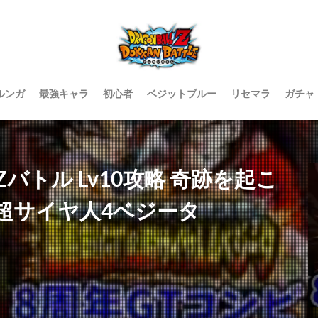
ルンガ
最強キャラ
初心者
ベジットブルー
リセマラ
ガチャ
トル Lv10攻略 奇跡を起こ
＆超サイヤ人4ベジータ