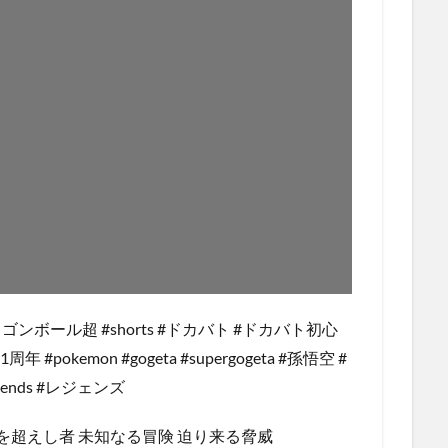
#ドラゴンボール超 #shorts #ドカバト #ドカバト初心
周年 #pokemon #gogeta #supergogeta #孫悟空 #
gends #レジェンズ
界を超えし者 未知なる冒険 迫り来る脅威