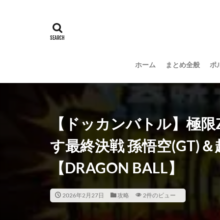
ホーム
まとめ全般
ポ
【ドッカンバトル】極限Zバ
す最終決戦 孫悟空(GT)
【DRAGON BALL】
2026年2月27日
攻略
2件のビュー