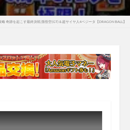
攻略 奇跡を起こす最終決戦 孫悟空(GT)＆超サイヤ人4ベジータ【DRAGON BALL】