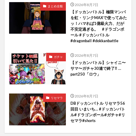
2026年8月7日
まとめ全般
【ドッカンバトル】極限マンバ
を虹・リンクMAXで使ってみた
ッ！ハマれば1億級火力、だが
不安定過ぎる。 #ドラゴンボ
ール #ドッカンバトル
#dragonball #dokkanbattle
2026年8月7日
ガチャ
【ドッカンバトル】シャイニ〜
サマ〜ガチャ30連で終了‼︎ …
part250「ロウ」
2026年8月7日
リセマラ
DBドッカンバトル リセマラ56
回目 いまいち… #ドッカンバト
ル#ドラゴンボール#ガチャ#リ
セマラ#shorts