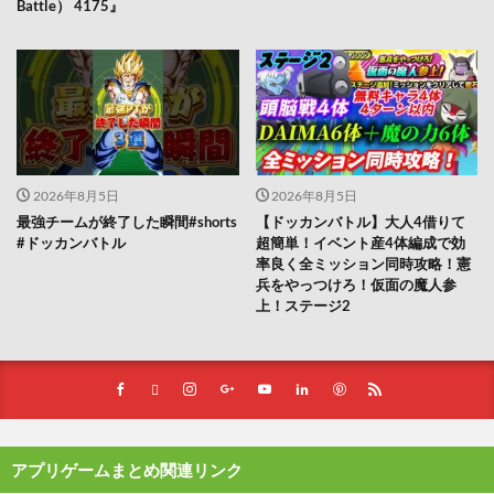
Battle） 4175』
2026年8月5日
2026年8月5日
最強チームが終了した瞬間#shorts
【ドッカンバトル】大人4借りて
#ドッカンバトル
超簡単！イベント産4体編成で効
率良く全ミッション同時攻略！憲
兵をやっつけろ！仮面の魔人参
上！ステージ2
アプリゲームまとめ関連リンク