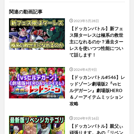
関連の動画記事
2023年5月28日
【ドッカンバトル】新フェ
ス限ターレスは極系の救世
主になれるのか？過去ター
レスを使いつつ性能につい
て話します！
2024年4月9日
【ドッカンバトル#546】レ
ッドゾーン劇場版2『vsヒ
ルデガーン』劇場版HERO
＆ノーアイテムミッション
攻略
2024年9月16日
【ドッカンバトル】親父ぃ
頑張ります。あの「リベン