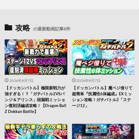
攻略
の最新動画記事8件
2026年8月7日
2026年8月7日
【ドッカンバトル】極限新戦力が
【ドッカンバトル】魔ベジ借りて
強すぎる！？「ガチバトル2VSパ
超簡単『技属性6体編成』EXミッ
ンジ＆アリンス」頭脳戦ミッショ
ション攻略！ガチバトル2「ステ
ン復刻済編成攻略！【Dragon Ball
ージ12」
Z Dokkan Battle】