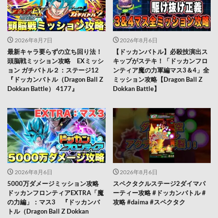
2026年8月7日
2026年8月6日
最新キャラ要らずの立ち回り法！
【ドッカンバトル】必殺技演出ス
頭脳戦ミッション攻略 EXミッシ
キップがステキ！「ドッカンフロ
ョン ガチバトル２：ステージ12
ンティア魔の力軍編マス3＆4」全
『ドッカンバトル（Dragon Ball Z
ミッション攻略【Dragon Ball Z
Dokkan Battle） 4177』
Dokkan Battle】
2026年8月6日
2026年8月6日
5000万ダメージミッション攻略
スペクタクルステージ2ダイマパ
ドッカンフロンティアEXTRA「魔
ーティー攻略 #ドッカンバトル #
の力編」：マス3 『ドッカンバ
攻略 #daima #スペクタク
トル（Dragon Ball Z Dokkan