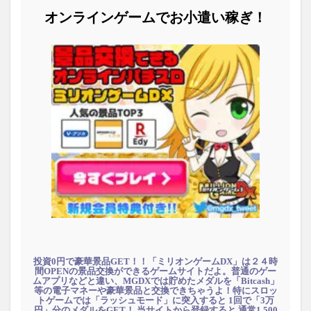
オンラインゲームでお小遣い稼ぎ！
投資0円で豪華景品GET！！「ミリオンゲームDX」は２４時
間OPENの景品交換ができるゲームサイトだよ。普通のゲー
ムアプリなどと違い、MGDXでは貯めたメダルを「Bitcash」
等の電子マネーや豪華景品と交換できちゃうよ！特にスロッ
トゲームでは「ラッシュモード」に突入すると 1回で「3万
円」分のメダルをGET！ 当サイトから登録すると 通常1,500