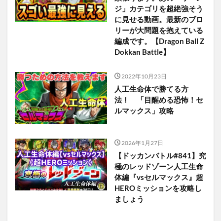
ジ」カテゴリを超絶強そう
に見せる動画。最新のブロ
リーが大問題を抱えている
編成です。【Dragon Ball Z
Dokkan Battle】
2022年10月23日
人工生命体で勝てる方
法！ 「目醒める恐怖！セ
ルマックス」攻略
2026年1月27日
【ドッカンバトル#841】究
極のレッドゾーン人工生命
体編『vsセルマックス』超
HEROミッションを攻略し
ましょう