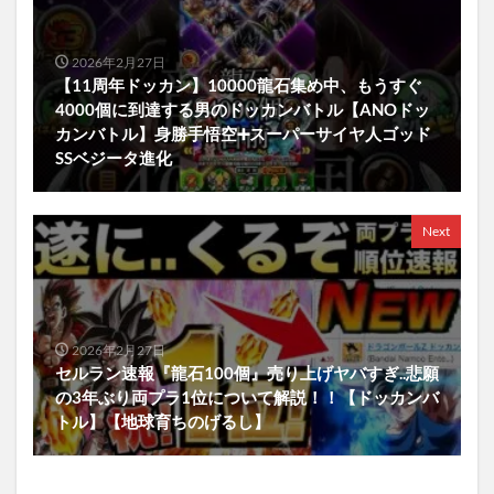
2026年2月27日
【11周年ドッカン】10000龍石集め中、もうすぐ
4000個に到達する男のドッカンバトル【ANOドッ
カンバトル】身勝手悟空➕スーパーサイヤ人ゴッド
SSベジータ進化
Next
2026年2月27日
セルラン速報『龍石100個』売り上げヤバすぎ..悲願
の3年ぶり両プラ1位について解説！！【ドッカンバ
トル】【地球育ちのげるし】