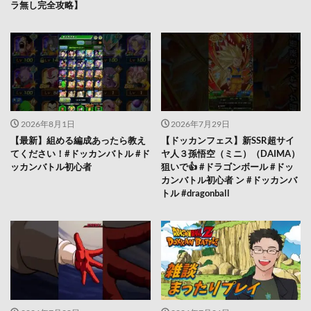
ラ無し完全攻略】
2026年8月1日
2026年7月29日
【最新】組める編成あったら教え
【ドッカンフェス】新SSR超サイ
てください！#ドッカンバトル #ド
ヤ人３孫悟空（ミニ）（DAIMA）
ッカンバトル初心者
狙いで👍 #ドラゴンボール #ドッ
カンバトル初心者 ン #ドッカンバ
トル #dragonball