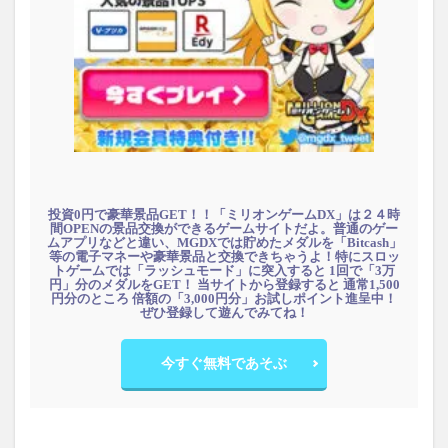
投資0円で豪華景品GET！！「ミリオンゲームDX」は２４時
間OPENの景品交換ができるゲームサイトだよ。普通のゲー
ムアプリなどと違い、MGDXでは貯めたメダルを「Bitcash」
等の電子マネーや豪華景品と交換できちゃうよ！特にスロッ
トゲームでは「ラッシュモード」に突入すると 1回で「3万
円」分のメダルをGET！ 当サイトから登録すると 通常1,500
円分のところ 倍額の「3,000円分」お試しポイント進呈中！
ぜひ登録して遊んでみてね！
今すぐ無料であそぶ