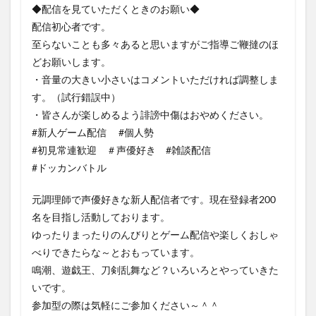
◆配信を見ていただくときのお願い◆
配信初心者です。
至らないことも多々あると思いますがご指導ご鞭撻のほ
どお願いします。
・音量の大きい小さいはコメントいただければ調整しま
す。（試行錯誤中）
・皆さんが楽しめるよう誹謗中傷はおやめください。
#新人ゲーム配信 #個人勢
#初見常連歓迎 ＃声優好き #雑談配信
#ドッカンバトル
元調理師で声優好きな新人配信者です。現在登録者200
名を目指し活動しております。
ゆったりまったりのんびりとゲーム配信や楽しくおしゃ
べりできたらな～とおもっています。
鳴潮、遊戯王、刀剣乱舞など？いろいろとやっていきた
いです。
参加型の際は気軽にご参加ください～＾＾