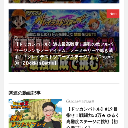
Next
2026年2月27日
【ドッカンバトル】過去最高難度！最強の敵フルパ
ワージレンをノーアイテム、ノーメモリーで叩き潰
す！「グレイテストツアーズステージ2」【Dragon
Ball Z Dokkan Battle】
関連の動画記事
2026年5月28日
【ドッカンバトル】#19 目
指せ！戦闘力53万🔥 ゆるく
高難度ステージに挑戦【初
心者プレイ】