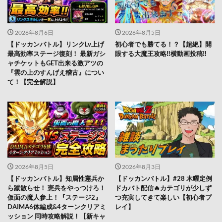
2026年8月6日
2026年8月5日
【ドッカンバトル】リンクLv上げ
初心者でも勝てる！？【超絶】開
最高効率ステージ復刻！ 最新ガシ
眼する大魔王攻略‼️横動画投稿‼︎
ャチケットもGET出来る激アツの
『雲の上のすんげえ稽古』につい
て！【完全解説】
2026年8月5日
2026年8月3日
【ドッカンバトル】知属性憲兵か
【ドッカンバトル】#28 木曜定例
ら蹴散らせ！ 憲兵をやっつけろ！
ドカバト配信🔥カテゴリが少しず
仮面の魔人参上！『ステージ2』
つ充実してきて楽しい【初心者プ
DAIMA6体編成&4ターンクリアミ
レイ】
ッション 同時攻略解説！【新キャ