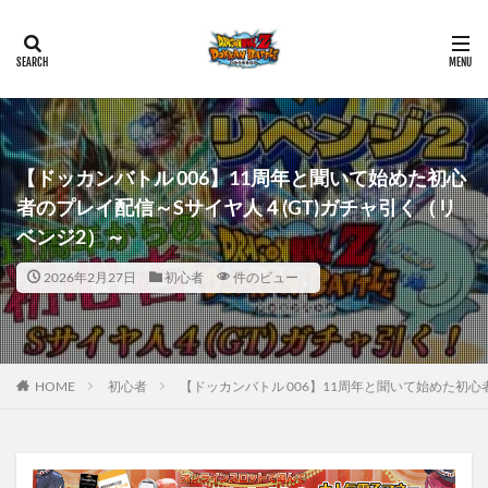
【ドッカンバトル 006】11周年と聞いて始めた初心
者のプレイ配信～Sサイヤ人４(GT)ガチャ引く（リ
ベンジ2）～
2026年2月27日
初心者
件のビュー
HOME
初心者
【ドッカンバトル 006】11周年と聞いて始めた初心