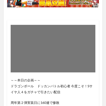
～～本日の企画～～
ドラゴンボール ドッカンバトル初心者 今度こそ！Sサ
イヤ人４をガチャで引きたい配信
周年第２弾実装日に160連で惨敗