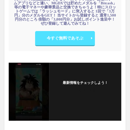
ムアプリなどと違い、MGDXでは貯めたメダルを「Bitcash」
等の電子マネーや豪華景品と交換できちゃうよ！特にスロッ
トゲームでは「ラッシュモード」に突入すると 1回で「3万
円」分のメダルをGET！ 当サイトから登録すると 通常1,500
円分のところ 倍額の「3,000円分」お試しポイント進呈中！
ぜひ登録して遊んでみてね！
今すぐ無料であそぶ
最新情報をチェックしよう！
フォローする