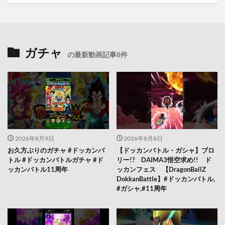
ガチャ
の最新動画記事8件
2026年8月9日
2026年8月8日
お久方ぶりのガチャ #ドッカンバ
【ドッカンバトル・ガシャ】ブロ
トル #ドッカンバトルガチャ #ド
リー!? DAIMA3悟空求め!! ド
ッカンバトル11周年
ッカンフェス 【DragonBallZ
DokkanBattle】#ドッカンバトル,
#ガシャ,#11周年