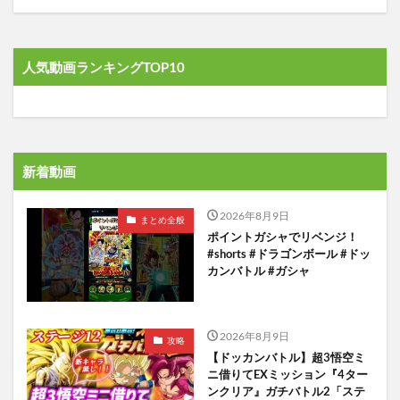
人気動画ランキングTOP10
新着動画
2026年8月9日
まとめ全般
ポイントガシャでリベンジ！
#shorts #ドラゴンボール #ドッ
カンバトル #ガシャ
2026年8月9日
攻略
【ドッカンバトル】超3悟空ミ
ニ借りてEXミッション『4ター
ンクリア』ガチバトル2「ステ