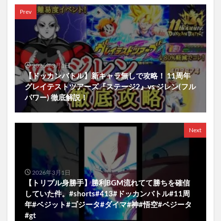
Prev
2026年3月1日
【ドッカンバトル】新キャラ無しで攻略！ 11周年
グレイテストツアーズ『ステージ2』vs ジレン(フル
パワー) 徹底解説！
Next
2026年3月1日
【トリプル身勝手】勝利BGM流れてて勝ちを確信
していた件。#shorts#413#ドッカンバトル#11周
年#ベジット#ゴジータ#ダイマ#神#悟空#ベジータ
#gt