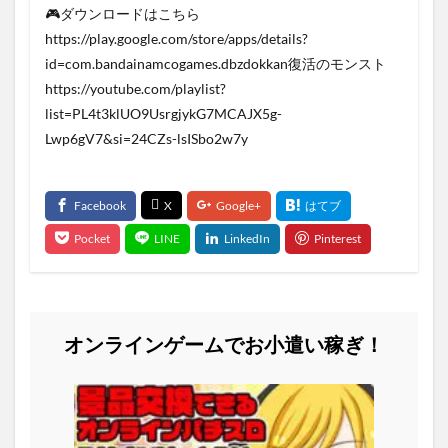
🎮ダウンロードはこちら
https://play.google.com/store/apps/details?
id=com.bandainamcogames.dbzdokkan復活のモンスト
https://youtube.com/playlist?
list=PL4t3klUO9UsrgjykG7MCAJX5g-
Lwp6gV7&si=24CZs-lsISbo2w7y
オンラインゲームでお小遣い稼ぎ！