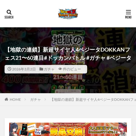
【地獄の連鎖】新超サイヤ人4ベジータDOKKANフ
ェス21〜60連目#ドッカンバトル #ガチャ #ベジータ
2026年3月2日
ガチャ
件のビュー
HOME
ガチャ
【地獄の連鎖】新超サイヤ人4ベジータDOKKANフェ