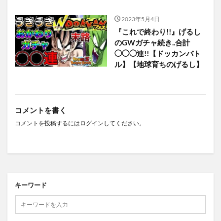
2023年5月4日
『これで終わり!!』げるし
のGWガチャ続き..合計
◯◯◯連!!【ドッカンバト
ル】【地球育ちのげるし】
コメントを書く
コメントを投稿するには
ログイン
してください。
キーワード