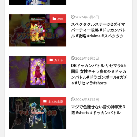
2026年8月6日
攻略
スペクタクルステージ2ダイマ
パーティー攻略 #ドッカンバト
ル #攻略 #daima #スペクタク
2026年8月5日
ガチャ
DBドッカンバトル リセマラ55
回目 女性キャラ多め✨️ #ドッカ
ンバトル#ドラゴンボール#ガチ
ャ#リセマラ#shorts
2026年8月5日
まとめ全般
マジで色褪せない昔の神演出3
選 #shorts #ドッカンバトル