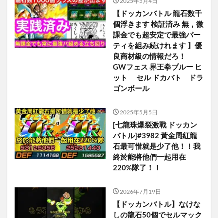
2025年5月4日
【ドッカンバトル 龍石数千
個浮きます 検証済み 無，微
課金でも超安定で最強パー
ティを組み続けれます 】優
良商材級の情報だろ！
GWフェス 界王拳ブルー ヒ
ット セル ドカバト ドラ
ゴンボール
2025年5月5日
[七龍珠爆裂激戰 ドッカン
バトル]#3982 黃金周紅龍
石最可惜就是少了他！！我
終於能將他們一起用在
220%隊了！！
2026年7月19日
【ドッカンバトル】なけな
しの龍石50個でセルマック