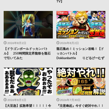
TV】
2026年8月2日
2026年8月2日
【ドラゴンボールドッカンバト
龍石集め！ミッション攻略！【ド
ル】 250時間限定昇龍祭を龍石
ッカンバトル】
で引いてみた
Dokkanbattle りどるげーむず
2026年8月1日
2026年7月30日
【大至急】拡散希望！！！！！今
『注意喚起』今すぐ絶対やれ！！