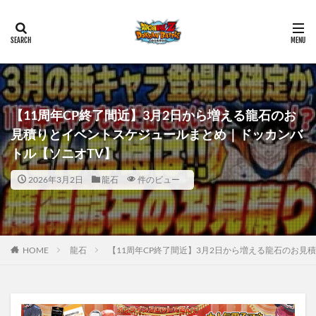
【11周年CP終了間近】3月2日から増える龍石のお
見積りとイベントスケジュールまとめ｜ドッカンバ
トル【ソニオTV】
2026年3月2日
龍石
件のビュー
HOME
龍石
【11周年CP終了間近】3月2日から増える龍石のお見