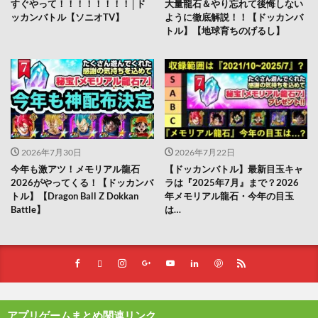
すぐやって！！！！！！！！│ド
大量龍石＆やり忘れて後悔しない
ッカンバトル【ソニオTV】
ように徹底解説！！【ドッカンバ
トル】【地球育ちのげるし】
2026年7月30日
2026年7月22日
今年も激アツ！メモリアル龍石
【ドッカンバトル】最新目玉キャ
2026がやってくる！【ドッカンバ
ラは『2025年7月』まで？2026
トル】【Dragon Ball Z Dokkan
年メモリアル龍石・今年の目玉
Battle】
は…
アプリゲームまとめ関連リンク