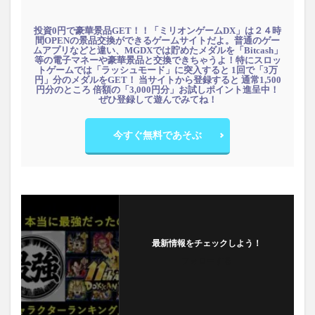
投資0円で豪華景品GET！！「ミリオンゲームDX」は２４時
間OPENの景品交換ができるゲームサイトだよ。普通のゲー
ムアプリなどと違い、MGDXでは貯めたメダルを「Bitcash」
等の電子マネーや豪華景品と交換できちゃうよ！特にスロッ
トゲームでは「ラッシュモード」に突入すると 1回で「3万
円」分のメダルをGET！ 当サイトから登録すると 通常1,500
円分のところ 倍額の「3,000円分」お試しポイント進呈中！
ぜひ登録して遊んでみてね！
今すぐ無料であそぶ
最新情報をチェックしよう！
フォローする