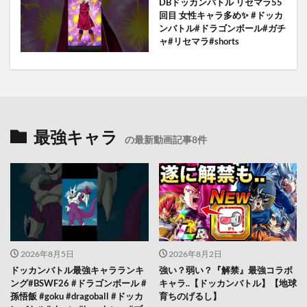
DBドッカンバトル リセマラ55
回目 女性キャラ多め✨️ #ドッカ
ンバトル#ドラゴンボール#ガチ
ャ#リセマラ#shorts
最強キャラ
の最新動画記事8件
2026年8月5日
2026年8月2日
ドッカンバトル最強キャラランキ
強い？弱い？『解禁』最強コラボ
ング#BSWF26 #ドラゴンボール #
キャラ..【ドッカンバトル】【地球
孫悟飯 #goku #dragoball #ドッカ
育ちのげるし】