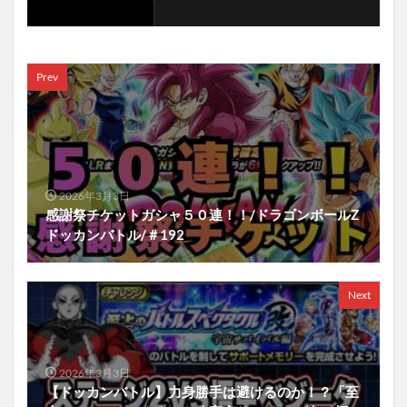
Prev
2026年3月3日
感謝祭チケットガシャ５０連！！/ドラゴンボールZ
ドッカンバトル/＃192
Next
2026年3月3日
【ドッカンバトル】力身勝手は避けるのか！？「至