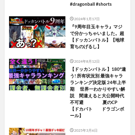
#dragonball #shorts
2024年1月17日
『9周年目玉キャラ』マジ
で分かっちゃいました。超
【ドッカンバトル】【地球
育ちのげるし】
2024年8月12日
【ドッカンバトル 】180°違
う! 所有状況別 最強キャラ
ランキング決定版 24年上半
期 世界一わかりやすい解
説 間違えると大公開時代
不可避 夏のCP
【ドカバト ドラゴンボ
ール】
2025年3月6日