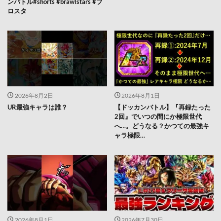
ンバトル#shorts #brawlstars #ブ
ロスタ
2026年8月2日
2026年8月1日
UR最強キャラは誰？
【ドッカンバトル】『再録たった
2回』でいつの間にか極限世代
へ…。どうなる？かつての最強キ
ャラ極限…
2026年8月1日
2026年7月30日