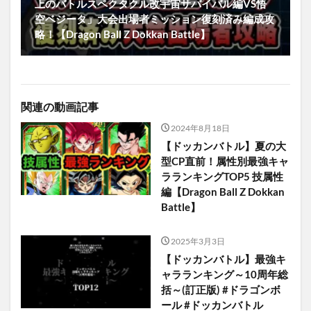
上のバトルスペクタクル改宇宙サバイバル編VS悟
空ベジータ」大会出場者ミッション復刻済み編成攻
略！【Dragon Ball Z Dokkan Battle】
関連の動画記事
2024年8月18日
【ドッカンバトル】夏の大
型CP直前！属性別最強キャ
ラランキングTOP5 技属性
編【Dragon Ball Z Dokkan
Battle】
2025年3月3日
【ドッカンバトル】最強キ
ャラランキング～10周年総
括～(訂正版) #ドラゴンボ
ール #ドッカンバトル