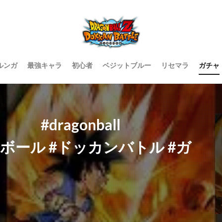
ルンガ
最強キャラ
初心者
ベジットブルー
リセマラ
ガチャ
dragonball
ラゴンボール #ドッカンバトル #ガ