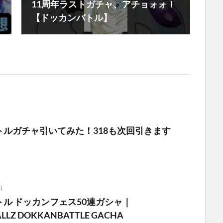
11周年ラストガチャ、アチョォォ！
【ドッカンバトル】
トルガチャ引いてみた！318も次回引きます
日
ル ドッカンフェス50連ガシャ｜
LLZ DOKKANBATTLE GACHA