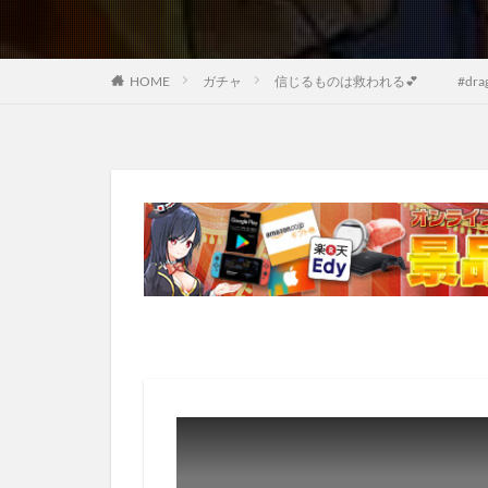
HOME
ガチャ
信じるものは救われる💕 #dragonba