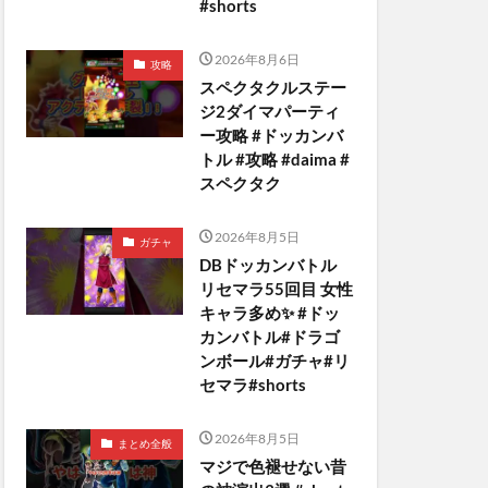
#shorts
2026年8月6日
攻略
スペクタクルステー
ジ2ダイマパーティ
ー攻略 #ドッカンバ
トル #攻略 #daima #
スペクタク
2026年8月5日
ガチャ
DBドッカンバトル
リセマラ55回目 女性
キャラ多め✨️ #ドッ
カンバトル#ドラゴ
ンボール#ガチャ#リ
セマラ#shorts
2026年8月5日
まとめ全般
マジで色褪せない昔