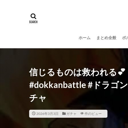
ホーム
まとめ全般
ポ
信じるものは救われる💕 #
#dokkanbattle #ド
チャ
2026年3月3日
ガチャ
件のビュー