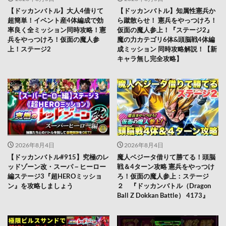
【ドッカンバトル】大人4借りて
【ドッカンバトル】知属性憲兵か
超簡単！イベント産4体編成で効
ら蹴散らせ！ 憲兵をやっつけろ！
率良く全ミッション同時攻略！憲
仮面の魔人参上！『ステージ2』
兵をやっつけろ！仮面の魔人参
魔の力カテゴリ6体&頭脳戦4体編
上！ステージ2
成ミッション 同時攻略解説！【新
キャラ無し完全攻略】
2026年8月4日
2026年8月4日
【ドッカンバトル#915】究極のレ
魔人ベジータ借りて勝てる！頭脳
ッドゾーン改・スーパ－ヒーロー
戦＆4ターン攻略 憲兵をやっつけ
編ステージ3『超HEROミッショ
ろ！仮面の魔人参上：ステージ
ン』を攻略しましょう
２ 『ドッカンバトル（Dragon
Ball Z Dokkan Battle） 4173』