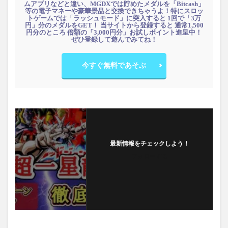
ムアプリなどと違い、MGDXでは貯めたメダルを「Bitcash」
等の電子マネーや豪華景品と交換できちゃうよ！特にスロッ
トゲームでは「ラッシュモード」に突入すると 1回で「3万
円」分のメダルをGET！ 当サイトから登録すると 通常1,500
円分のところ 倍額の「3,000円分」お試しポイント進呈中！
ぜひ登録して遊んでみてね！
今すぐ無料であそぶ
最新情報をチェックしよう！
フォローする