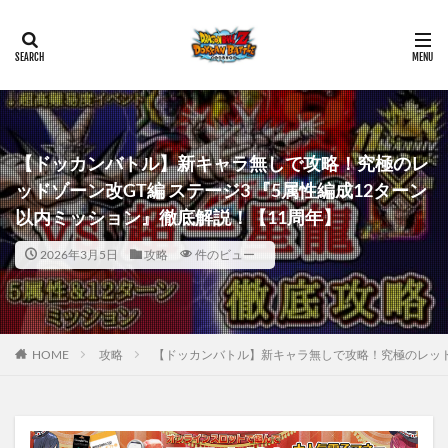
【ドッカンバトル】新キャラ無しで攻略！究極のレ
ッドゾーン改GT編 ステージ3 『5属性編成12ターン
以内ミッション』徹底解説！【11周年】
2026年3月5日
攻略
件のビュー
HOME
攻略
【ドッカンバトル】新キャラ無しで攻略！究極のレッドゾ