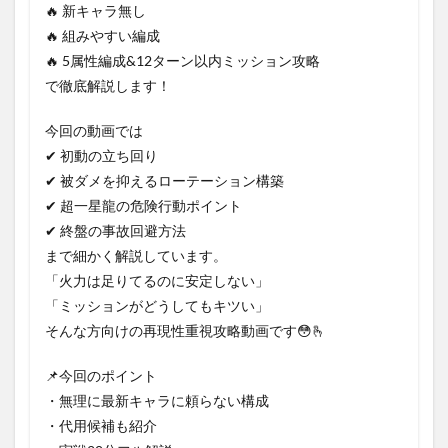
🔥 新キャラ無し
🔥 組みやすい編成
🔥 5属性編成&12ターン以内ミッション攻略
で徹底解説します！
今回の動画では
✔ 初動の立ち回り
✔ 被ダメを抑えるローテーション構築
✔ 超一星龍の危険行動ポイント
✔ 終盤の事故回避方法
まで細かく解説しています。
「火力は足りてるのに安定しない」
「ミッションがどうしてもキツい」
そんな方向けの再現性重視攻略動画です😳🫰
📌今回のポイント
・無理に最新キャラに頼らない構成
・代用候補も紹介