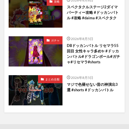
2026年8月6日
攻略
スペクタクルステージ2ダイマ
パーティー攻略 #ドッカンバト
ル #攻略 #daima #スペクタク
2026年8月5日
ガチャ
DBドッカンバトル リセマラ55
回目 女性キャラ多め✨️ #ドッカ
ンバトル#ドラゴンボール#ガチ
ャ#リセマラ#shorts
2026年8月5日
まとめ全般
マジで色褪せない昔の神演出3
選 #shorts #ドッカンバトル