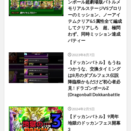
ンボール超劇場版バトルメ
モリアルステージVSブロリ
ーのミッション、ノーアイ
テムクリア&5属性全て編成
してクリアしろ 超、極問
わず、同時ミッション達成
パティー
2023年8月7日
【ドッカンバトル】もうね
つかうな、交換タイミング
は8月のダブルフェス伝説
降臨祭かもだけど初心者必
見 ! ドラゴンボールZ
(Dragonball Dokkanbattle
2024年2月5日
【ドッカンバトル】9周年
地獄のドッカンフェス開幕
3