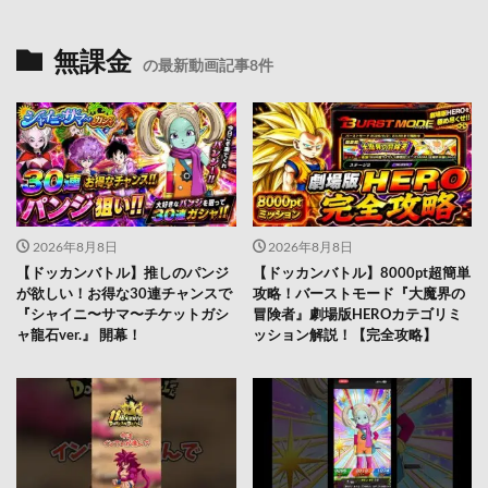
無課金
の最新動画記事8件
2026年8月8日
2026年8月8日
【ドッカンバトル】推しのパンジ
【ドッカンバトル】8000pt超簡単
が欲しい！お得な30連チャンスで
攻略！バーストモード『大魔界の
『シャイニ〜サマ〜チケットガシ
冒険者』劇場版HEROカテゴリミ
ャ龍石ver.』 開幕！
ッション解説！【完全攻略】