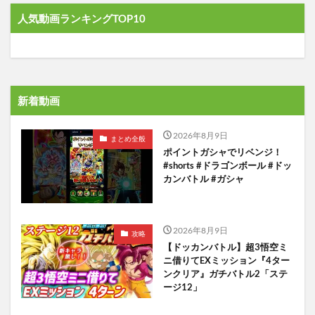
人気動画ランキングTOP10
新着動画
2026年8月9日
まとめ全般
ポイントガシャでリベンジ！
#shorts #ドラゴンボール #ドッ
カンバトル #ガシャ
2026年8月9日
攻略
【ドッカンバトル】超3悟空ミ
ニ借りてEXミッション『4ター
ンクリア』ガチバトル2「ステ
ージ12」