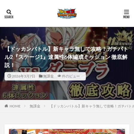
【ドッカンバトル】新キャラ無しで攻略！ガチバト
ル2『ステージ1』速属性6体編成ミッション 徹底解
説！
2026年3月7日
無課金
件のビュー
HOME
無課金
【ドッカンバトル】新キャラ無しで攻略！ガチバトル