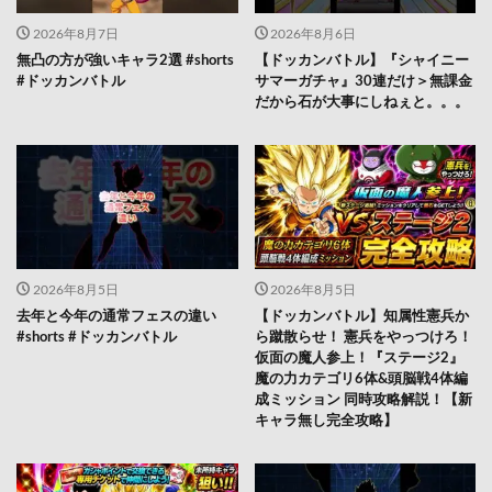
2026年8月7日
2026年8月6日
無凸の方が強いキャラ2選 #shorts
【ドッカンバトル】『シャイニー
#ドッカンバトル
サマーガチャ』30連だけ＞無課金
だから石が大事にしねぇと。。。
2026年8月5日
2026年8月5日
去年と今年の通常フェスの違い
【ドッカンバトル】知属性憲兵か
#shorts #ドッカンバトル
ら蹴散らせ！ 憲兵をやっつけろ！
仮面の魔人参上！『ステージ2』
魔の力カテゴリ6体&頭脳戦4体編
成ミッション 同時攻略解説！【新
キャラ無し完全攻略】