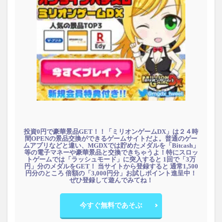
投資0円で豪華景品GET！！「ミリオンゲームDX」は２４時
間OPENの景品交換ができるゲームサイトだよ。普通のゲー
ムアプリなどと違い、MGDXでは貯めたメダルを「Bitcash」
等の電子マネーや豪華景品と交換できちゃうよ！特にスロッ
トゲームでは「ラッシュモード」に突入すると 1回で「3万
円」分のメダルをGET！ 当サイトから登録すると 通常1,500
円分のところ 倍額の「3,000円分」お試しポイント進呈中！
ぜひ登録して遊んでみてね！
今すぐ無料であそぶ