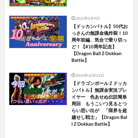
2025年4月9日
【ドッカンバトル】50代お
っさんの無課金魂炸裂！10
周年前編、気合で乗り切っ
ど！【#10周年記念】
【Dragon Ball Z Dokkan
Battle】
2024年10月22日
【ドラゴンボール Z ドッカ
ンバトル】無課金実況プレ
イヤー 色あせぬ伝説簡単
周回 もうこいつ見るとつ
らい思い出が 「限界を超
越せし戦士」【Dragon Bal
l Z Dokkan Battle】