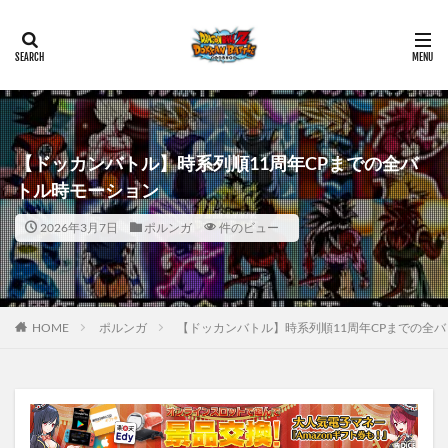
【ドッカンバトル】時系列順11周年CPまでの全バ
トル時モーション
2026年3月7日
ポルンガ
件のビュー
HOME
ポルンガ
【ドッカンバトル】時系列順11周年CPまでの全