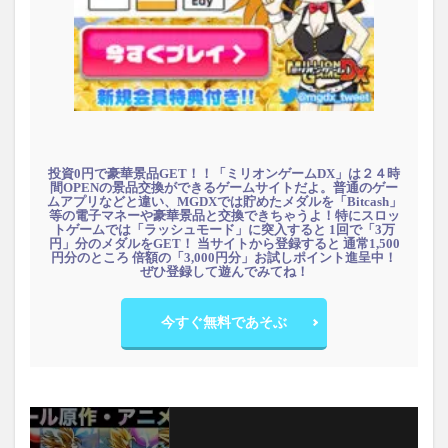
投資0円で豪華景品GET！！「ミリオンゲームDX」は２４時
間OPENの景品交換ができるゲームサイトだよ。普通のゲー
ムアプリなどと違い、MGDXでは貯めたメダルを「Bitcash」
等の電子マネーや豪華景品と交換できちゃうよ！特にスロッ
トゲームでは「ラッシュモード」に突入すると 1回で「3万
円」分のメダルをGET！ 当サイトから登録すると 通常1,500
円分のところ 倍額の「3,000円分」お試しポイント進呈中！
ぜひ登録して遊んでみてね！
今すぐ無料であそぶ