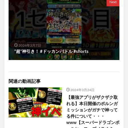
Next
2026年3月7日
”超”神引き！ #ドッカンバトル #shorts
関連の動画記事
2024年3月24日
【最強アプリがザクザク取
れる】本日開催のポルンガ
ミッションがガチで神って
る件について・・・
www【スーパードラゴンボ