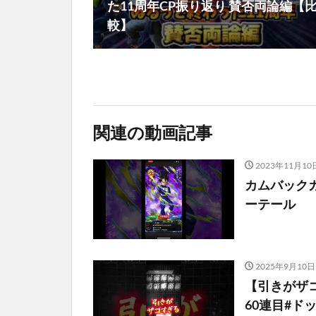
た11周年CP振り返り 賛否両論編【
較】
関連の動画記事
2023年11月10
カムバックガチ
ーテール
2025年9月10日
【引きがザコ
60連目#ド