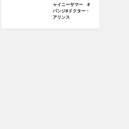
ャイニーサマー #
パンジ#ドクター・
アリンス