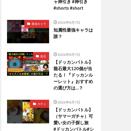
ャ神引き #神引き
#shorts #short
2026年8月7日
最強キャラ
知属性最強キャラは
誰？
2026年8月7日
龍石
【ドッカンバトル】
龍石最大120個が当
たる！『ドッカンル
ーレット』おすすめ
の選び方は…？
2026年8月7日
ガチャ
【ドッカンバトル】
（サマーガチャ）可
愛い女の子探し旅
#ドッカンバトル#シ