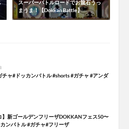
比
スーパーバトルロードでお龍石うっ
まうま！【Dokkan Battle】
日
ャ#ドッカンバトル #shorts #ガチャ #アンダ
】新ゴールデンフリーザDOKKANフェス50〜
ッカンバトル #ガチャ#フリーザ