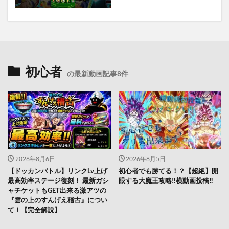
初心者
の最新動画記事8件
2026年8月6日
2026年8月5日
【ドッカンバトル】リンクLv上げ
初心者でも勝てる！？【超絶】開
最高効率ステージ復刻！ 最新ガシ
眼する大魔王攻略‼️横動画投稿‼︎
ャチケットもGET出来る激アツの
『雲の上のすんげえ稽古』につい
て！【完全解説】