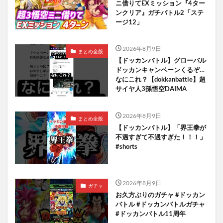
ニ借りてEXミッション『4ター
ンクリア』ガチバトル2「ステ
ージ12」
2026年8月9日
まとめ全般
【ドッカンバトル】グローバル
ドッカンキャンペーンくるぞ…
なにこれ？【dokkanbattle】超
サイヤ人3孫悟空DAIMA
2026年8月9日
まとめ全般
【ドッカンバトル】「界王拳が
不遇すぎて不遇すぎた！！！」
#shorts
2026年8月9日
ガチャ
お久方ぶりのガチャ #ドッカン
バトル #ドッカンバトルガチャ
#ドッカンバトル11周年