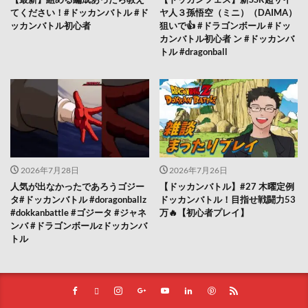
てください！#ドッカンバトル #ド
ヤ人３孫悟空（ミニ）（DAIMA）
ッカンバトル初心者
狙いで👍 #ドラゴンボール #ドッ
カンバトル初心者 ン #ドッカンバ
トル #dragonball
2026年7月28日
2026年7月26日
人気が出なかったであろうゴジー
【ドッカンバトル】#27 木曜定例
タ#ドッカンバトル #doragonballz
ドッカンバトル！目指せ戦闘力53
#dokkanbattle #ゴジータ #ジャネ
万🔥【初心者プレイ】
ンバ #ドラゴンボールzドッカンバ
トル