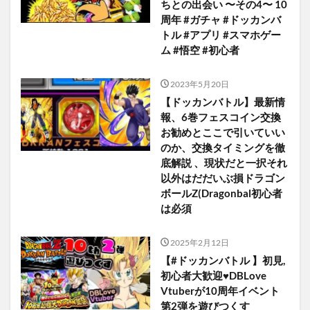
ちとの出会い 〜その4〜 10
周年 #ガチャ #ドッカンバ
トル #アプリ #スマホゲー
ム #悟空 #初心者
2023年5月20日
【ドッカンバトル】最新情
報、6巻フェスコイン交換
お勧めとここで引いていい
のか、交換タイミングを徹
底解説 、現状だと一択それ
以外はだだいぶ損ドラゴン
ボールZ(Dragonbal初心者
は必須
2025年2月12日
【#ドッカンバトル 】初見,
初心者大歓迎♥DBLove
Vtuberが10周年イベント
第2弾を遊びつくす