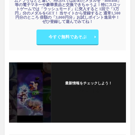
ムアプリなどと違い、MGDXでは貯めたメダルを「Bitcash」
等の電子マネーや豪華景品と交換できちゃうよ！特にスロッ
トゲームでは「ラッシュモード」に突入すると 1回で「3万
円」分のメダルをGET！ 当サイトから登録すると 通常1,500
円分のところ 倍額の「3,000円分」お試しポイント進呈中！
ぜひ登録して遊んでみてね！
今すぐ無料であそぶ
最新情報をチェックしよう！
フォローする