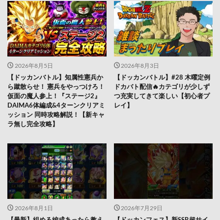
2026年8月5日
2026年8月3日
【ドッカンバトル】知属性憲兵か
【ドッカンバトル】#28 木曜定例
ら蹴散らせ！ 憲兵をやっつけろ！
ドカバト配信🔥カテゴリが少しず
仮面の魔人参上！『ステージ2』
つ充実してきて楽しい【初心者プ
DAIMA6体編成&4ターンクリアミ
レイ】
ッション 同時攻略解説！【新キャ
ラ無し完全攻略】
2026年8月1日
2026年7月29日
【最新】組める編成あったら教え
【ドッカンフェス】新SSR超サイ