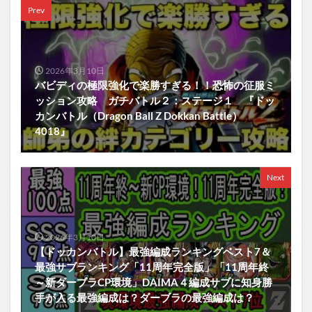
Prev
2026年3月10日
バビディの極限強化で楽勝すぎる！！恐怖の征服ミ
ッション攻略 ガチバトル２：ステージ１ 『ドッ
カンバトル（Dragon Ball Z Dokkan Battle）
4018』
Next
2026年3月10日
【ドッカンバトル】最強編成ランキングベスト7＆
最強サブランキング「11周年完全版」「11周年終
～新ダーブラCP環境」DAIMA４編成サブに知身勝
手が入る最強編成は？ダーブラの最強編成は？