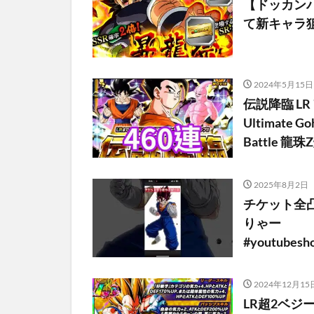
【ドッカン
て新キャラ
2024年5月15日
伝説降臨 LR
Ultimate 
Battle 龍
2025年8月2日
チケット全
りゃー #ド
#youtube
2024年12月15
LR超2ベ