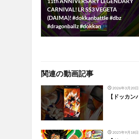
11th ANNIVERSARY LEGENDARY
CARNIVAL! LR SS3 VEGETA
(DAIMA)! #dokkanbattle #dbz
#dragonballz #dokkan
関連の動画記事
2026年3月20日
【ドッカン
2025年9月18日