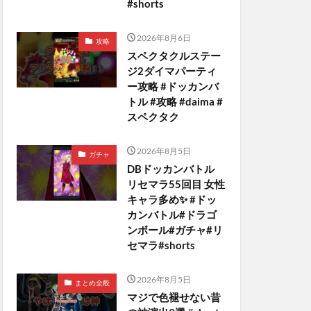
#shorts
2026年8月6日
攻略
スペクタクルステー
ジ2ダイマパーティ
ー攻略 #ドッカンバ
トル #攻略 #daima #
スペクタク
2026年8月5日
ガチャ
DBドッカンバトル
リセマラ55回目 女性
キャラ多め✨️ #ドッ
カンバトル#ドラゴ
ンボール#ガチャ#リ
セマラ#shorts
2026年8月5日
まとめ全般
マジで色褪せない昔