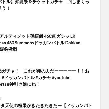
バトル】昇龍祭＆チケットガチャ 回しまくっ
狙う！
 アルティメット孫悟飯 460連 ガシャ LR
Gohan 460 Summonsドッカンバトル Dokkan
珠Z爆裂激戰
凸ガチャ！ これが俺の力だーーーーー！！お
ッカンバトル #ガチャ #youtube
shorts #神引き逆にね！
日
ジータ天使の極限がきたきたきたー【ドッカンバト