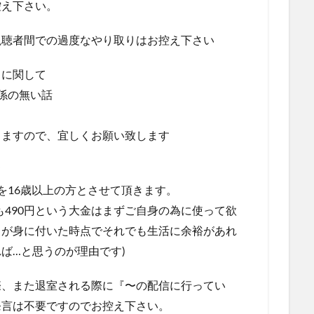
控え下さい。
視聴者間での過度なやり取りはお控え下さい
】に関して
係の無い話
きますので、宜しくお願い致します
て
を16歳以上の方とさせて頂きます。
も490円という大金はまずご自身の為に使って欲
力が身に付いた時点でそれでも生活に余裕があれ
ば…と思うのが理由です)
際、また退室される際に『〜の配信に行ってい
発言は不要ですのでお控え下さい。