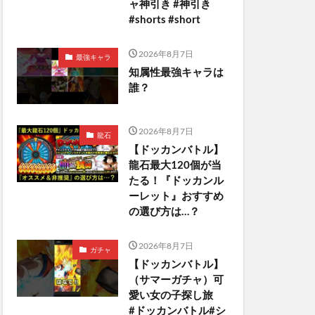
ャ神引き #神引き
#shorts #short
2026年8月7日
最強キャラ
知属性最強キャラは
誰？
2026年8月7日
龍石
【ドッカンバトル】
龍石最大120個が当
たる！『ドッカンル
ーレット』おすすめ
の選び方は…？
2026年8月7日
ガチャ
【ドッカンバトル】
（サマーガチャ）可
愛い女の子探し旅
#ドッカンバトル#シ