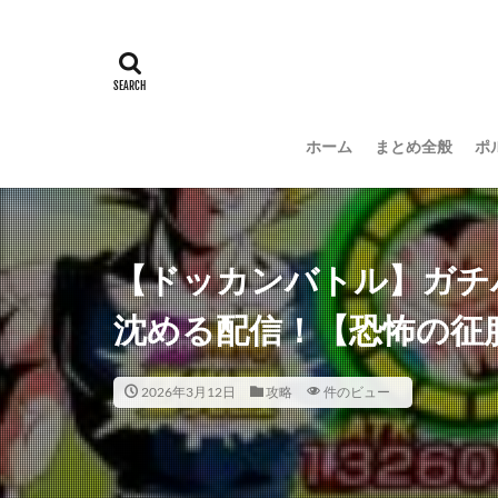
ホーム
まとめ全般
ポ
【ドッカンバトル】ガチ
沈める配信！【恐怖の征
2026年3月12日
攻略
件のビュー