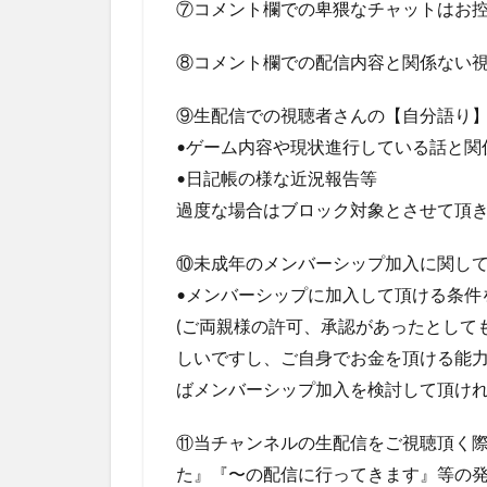
⑦コメント欄での卑猥なチャットはお
⑧コメント欄での配信内容と関係ない
⑨生配信での視聴者さんの【自分語り
•ゲーム内容や現状進行している話と関
•日記帳の様な近況報告等
過度な場合はブロック対象とさせて頂
⑩未成年のメンバーシップ加入に関し
•メンバーシップに加入して頂ける条件
(ご両親様の許可、承認があったとして
しいですし、ご自身でお金を頂ける能
ばメンバーシップ加入を検討して頂けれ
⑪当チャンネルの生配信をご視聴頂く
た』『〜の配信に行ってきます』等の