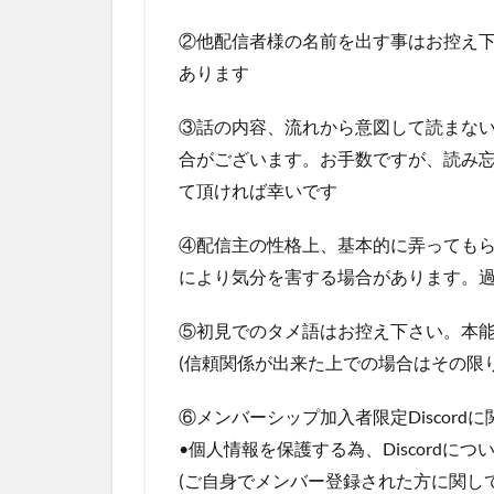
②他配信者様の名前を出す事はお控え
あります
③話の内容、流れから意図して読まな
合がございます。お手数ですが、読み
て頂ければ幸いです
④配信主の性格上、基本的に弄っても
により気分を害する場合があります。
⑤初見でのタメ語はお控え下さい。本
(信頼関係が出来た上での場合はその限
⑥メンバーシップ加入者限定Discordに
•個人情報を保護する為、Discord
(ご自身でメンバー登録された方に関し