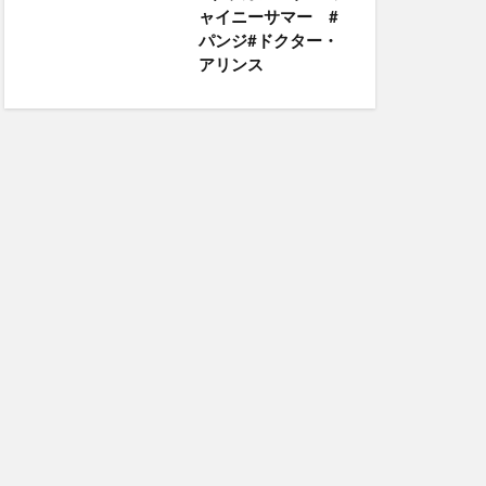
ャイニーサマー #
パンジ#ドクター・
アリンス