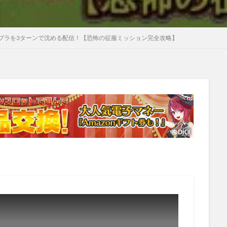
ブラを3ターンで沈める配信！【恐怖の征服ミッション完全攻略】