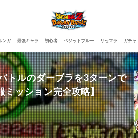
ルンガ
最強キャラ
初心者
ベジットブルー
リセマラ
ガチャ
バトルのダーブラを3ターンで
服ミッション完全攻略】