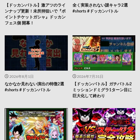
【ドッカンバトル】激アツのライ
全く実装されない謎キャラ2選
ンナップ更新！未所持狙いで『ポ
#shorts #ドッカンバトル
イントチケットガシャ』ドッカン
フェス側 開幕！
2026年8月1日
2026年7月31日
なかなか見れない演出の特徴2選
【ドッカンバトル】ガチバトル2
#shorts #ドッカンバトル
ミッションドミグラ1ターン目に
巨大化して終わり