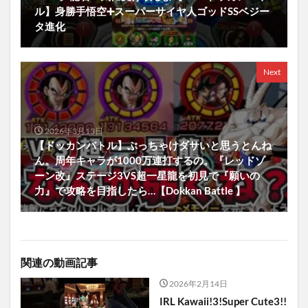
ル】身勝手悟空➕スーパーサイヤ人ゴッドSSベジー
タ進化
Next
2026年3月13日
【ドッカンバトル】ぶっちゃけダサいと思うとんね
ん。周年キャラが1000万連打するの。『レッドゾ
ーン改』ステージ3VS超一星龍を初見で『願いの
力』で攻略を目指したら…【Dokkan Battle 】
関連の動画記事
2026年2月14日
IRL Kawaii!3!Super Cute3!!