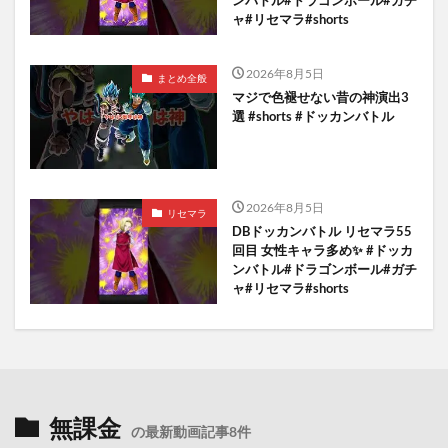
ャ#リセマラ#shorts
2026年8月5日
まとめ全般
マジで色褪せない昔の神演出3
選 #shorts #ドッカンバトル
2026年8月5日
リセマラ
DBドッカンバトル リセマラ55
回目 女性キャラ多め✨️ #ドッカ
ンバトル#ドラゴンボール#ガチ
ャ#リセマラ#shorts
無課金
の最新動画記事8件