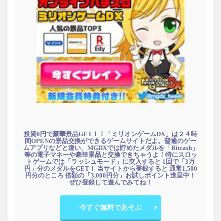
投資0円で豪華景品GET！！「ミリオンゲームDX」は２４時
間OPENの景品交換ができるゲームサイトだよ。普通のゲー
ムアプリなどと違い、MGDXでは貯めたメダルを「Bitcash」
等の電子マネーや豪華景品と交換できちゃうよ！特にスロッ
トゲームでは「ラッシュモード」に突入すると 1回で「3万
円」分のメダルをGET！ 当サイトから登録すると 通常1,500
円分のところ 倍額の「3,000円分」お試しポイント進呈中！
ぜひ登録して遊んでみてね！
今すぐ無料であそぶ