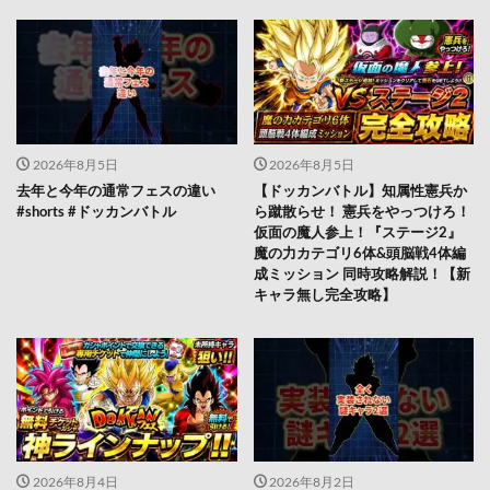
2026年8月5日
2026年8月5日
去年と今年の通常フェスの違い
【ドッカンバトル】知属性憲兵か
#shorts #ドッカンバトル
ら蹴散らせ！ 憲兵をやっつけろ！
仮面の魔人参上！『ステージ2』
魔の力カテゴリ6体&頭脳戦4体編
成ミッション 同時攻略解説！【新
キャラ無し完全攻略】
2026年8月4日
2026年8月2日