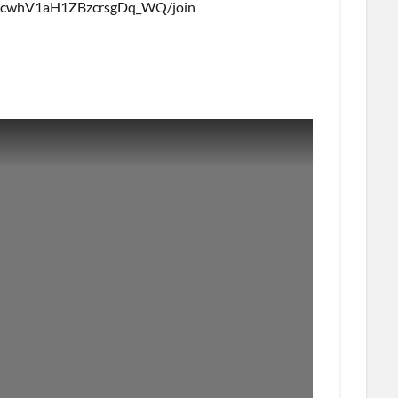
83cwhV1aH1ZBzcrsgDq_WQ/join