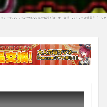
年GT4コンビでパッシブの仕組みを完全解説！初心者・復帰・バトフェス勢必見【ドッ