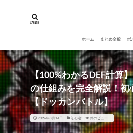
ホーム
まとめ全般
ポ
【100%わかるDEF計算
の仕組みを完全解説！初
【ドッカンバトル】
2026年3月14日
初心者
件のビュー