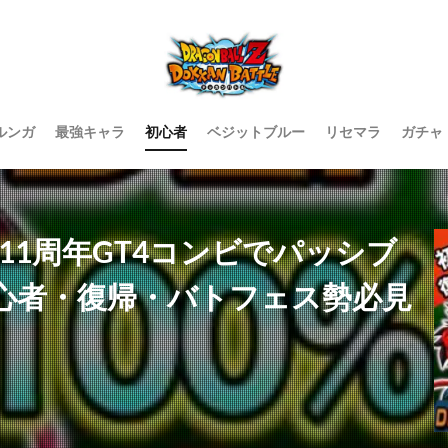
ルンガ
最強キャラ
初心者
ベジットブルー
リセマラ
ガチャ
】11周年GT4コンビでパッシブ
心者・復帰・バトフェス勢必見