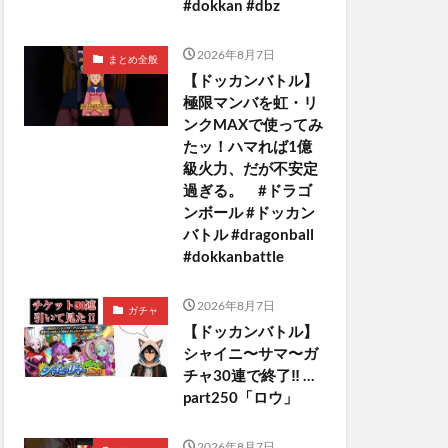
#dokkan #dbz
2026年8月7日
まとめ全般
【ドッカンバトル】
極限マンバを虹・リ
ンクMAXで使ってみ
たッ！ハマれば1億
級火力、だが不安定
過ぎる。 #ドラゴ
ンボール #ドッカン
バトル #dragonball
#dokkanbattle
2026年8月7日
ガチャ
【ドッカンバトル】
シャイニ〜サマ〜ガ
チャ30連で終了‼︎ …
part250「ロウ」
2026年8月7日