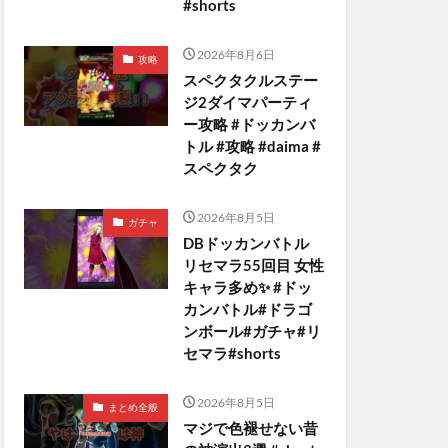
#shorts
2026年8月6日
攻略
スペクタクルステー
ジ2ダイマパーティ
ー攻略 #ドッカンバ
トル #攻略 #daima #
スペクタク
2026年8月5日
ガチャ
DBドッカンバトル
リセマラ55回目 女性
キャラ多め✨️ #ドッ
カンバトル#ドラゴ
ンボール#ガチャ#リ
セマラ#shorts
2026年8月5日
まとめ全般
マジで色褪せない昔