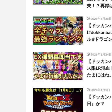
夫！？再録
2025年3月25日
【ドッカンバ
❗️#dokka
ル #ドラゴン
2026年1月24日
【ドッカン
ス限LR混
たまにはね
2024年1月5日
【ドッカン
日』か？