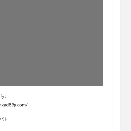
ら↓
hxad89g.com/
バト