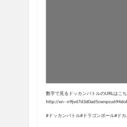
数字で見るドッカンバトルのURLはこち
http://xn--n9jvd7d3d0ad5cwnpcu694do
#ドッカンバトル#ドラゴンボール#ドカ