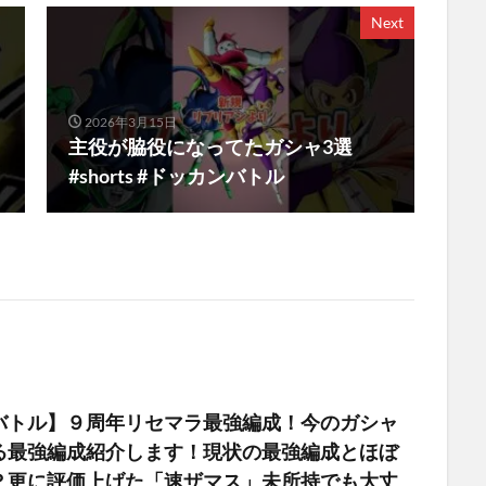
Next
2026年3月15日
主役が脇役になってたガシャ3選
#shorts #ドッカンバトル
バトル】９周年リセマラ最強編成！今のガシャ
る最強編成紹介します！現状の最強編成とほぼ
？更に評価上げた「速ザマス」未所持でも大丈