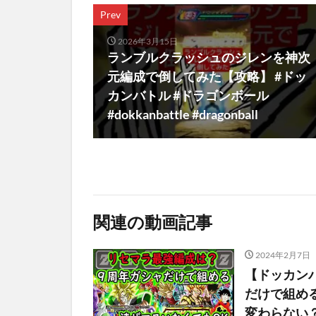
Prev
2026年3月15日
ランブルクラッシュのジレンを神次
元編成で倒してみた【攻略】 #ドッ
カンバトル #ドラゴンボール
#dokkanbattle #dragonball
関連の動画記事
2024年2月7日
【ドッカン
だけで組め
変わらない