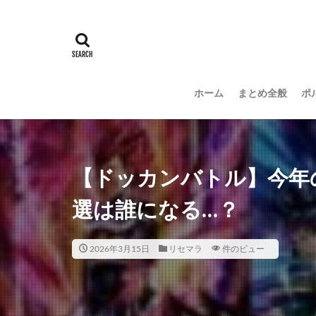
ホーム
まとめ全般
ポ
【ドッカンバトル】今年
選は誰になる…？
2026年3月15日
リセマラ
件のビュー