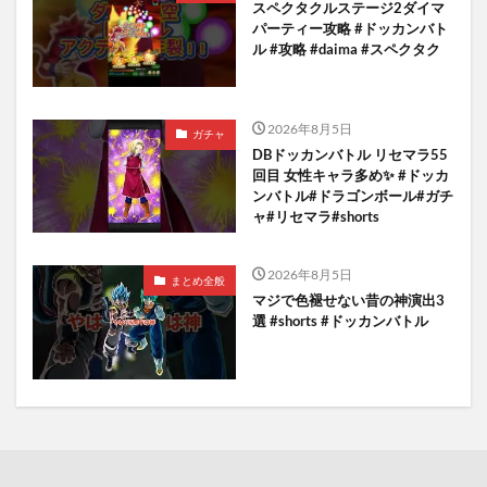
スペクタクルステージ2ダイマ
パーティー攻略 #ドッカンバト
ル #攻略 #daima #スペクタク
2026年8月5日
ガチャ
DBドッカンバトル リセマラ55
回目 女性キャラ多め✨️ #ドッカ
ンバトル#ドラゴンボール#ガチ
ャ#リセマラ#shorts
2026年8月5日
まとめ全般
マジで色褪せない昔の神演出3
選 #shorts #ドッカンバトル