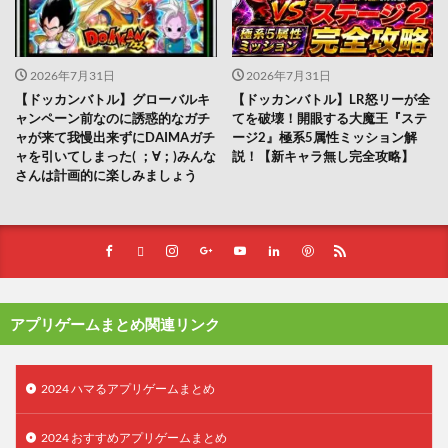
2026年7月31日
2026年7月31日
【ドッカンバトル】グローバルキ
【ドッカンバトル】LR怒リーが全
ャンペーン前なのに誘惑的なガチ
てを破壊！開眼する大魔王『ステ
ャが来て我慢出来ずにDAIMAガチ
ージ2』極系5属性ミッション解
ャを引いてしまった(⁠ ⁠；⁠∀⁠；⁠)みんな
説！【新キャラ無し完全攻略】
さんは計画的に楽しみましょう
アプリゲームまとめ関連リンク
2024 ハマるアプリゲームまとめ
2024 おすすめアプリゲームまとめ