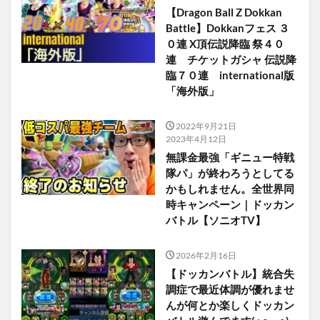
【Dragon Ball Z Dokkan
Battle】Dokkanフェス ３
０連 X頂伝説降臨 祭４０
連 チケットガシャ 伝説降
臨７０連 international版
「海外版」
2022年9月21日
2023年4月12日
無課金最強「ギニュー特戦
隊パ」が終わろうとしてる
かもしれません。全世界同
時キャンペーン｜ドッカン
バトル【ソニオTV】
2026年2月16日
【ドッカンバトル】統合失
調症で最近体調が優れませ
んが何とか楽しくドッカン