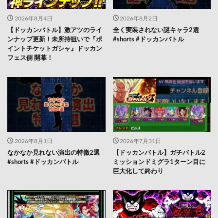
2026年8月4日
2026年8月2日
【ドッカンバトル】激アツのライ
全く実装されない謎キャラ2選
ンナップ更新！未所持狙いで『ポ
#shorts #ドッカンバトル
イントチケットガシャ』ドッカン
フェス側 開幕！
2026年8月1日
2026年7月31日
なかなか見れない演出の特徴2選
【ドッカンバトル】ガチバトル2
#shorts #ドッカンバトル
ミッションドミグラ1ターン目に
巨大化して終わり