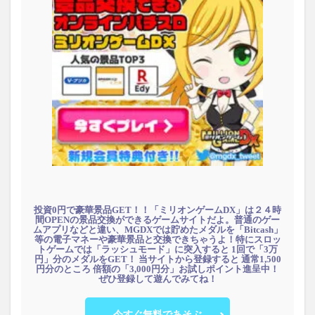
投資0円で豪華景品GET！！「ミリオンゲームDX」は２４時
間OPENの景品交換ができるゲームサイトだよ。普通のゲー
ムアプリなどと違い、MGDXでは貯めたメダルを「Bitcash」
等の電子マネーや豪華景品と交換できちゃうよ！特にスロッ
トゲームでは「ラッシュモード」に突入すると 1回で「3万
円」分のメダルをGET！ 当サイトから登録すると 通常1,500
円分のところ 倍額の「3,000円分」お試しポイント進呈中！
ぜひ登録して遊んでみてね！
今すぐ無料であそぶ