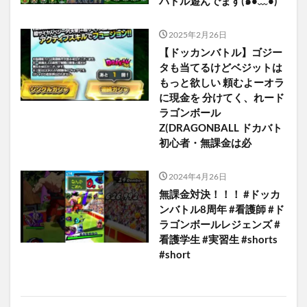
バトル遊んでます(⁠๑⁠•⁠﹏⁠•⁠)
2025年2月26日
【ドッカンバトル】ゴジー
タも当てるけどベジットは
もっと欲しい 頼むよーオラ
に現金を 分けてく、れード
ラゴンボール
Z(DRAGONBALL ドカバト
初心者・無課金は必
2024年4月26日
無課金対決！！！ #ドッカ
ンバトル8周年 #看護師 #ド
ラゴンボールレジェンズ #
看護学生 #実習生 #shorts
#short