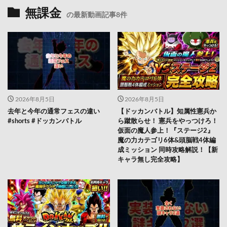
無課金
の最新動画記事8件
2026年8月5日
2026年8月5日
去年と今年の通常フェスの違い
【ドッカンバトル】知属性憲兵か
#shorts #ドッカンバトル
ら蹴散らせ！ 憲兵をやっつけろ！
仮面の魔人参上！『ステージ2』
魔の力カテゴリ6体&頭脳戦4体編
成ミッション 同時攻略解説！【新
キャラ無し完全攻略】