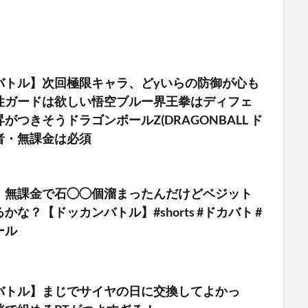
バトル】次回極限キャラ、どyいらの防御が心も
性ガードは欲しい悟空ブルー界王拳はディフェ
がつきそうドラゴンボールZ(DRAGONBALL ド
者・無課金は必須
】無課金で石◯◯個溜まったんだけどベジット
かな？【ドッカンバトル】#shorts #ドカバト #
ール
バトル】まじでサイヤの日に交換してよかっ