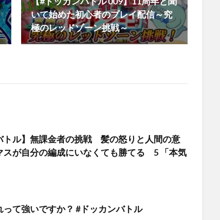
【#ドッカンバトル 009】11周年と聞
いて始めた初心者のプレイ配信～究
極のレッドゾーン挑戦～
バトル】無課金者の挑戦 髪の怒りと人間の意
マスが自分の編成にいなくても勝てる 5 「本気
」
れって強いですか？ #ドッカンバトル