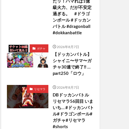
たッ！ハマれば1億
級火力、だが不安定
過ぎる。 #ドラゴ
ンボール #ドッカン
バトル #dragonball
#dokkanbattle
2026年8月7日
ガチャ
【ドッカンバトル】
シャイニ〜サマ〜ガ
チャ30連で終了‼︎ …
part250「ロウ」
2026年8月7日
リセマラ
DBドッカンバトル
リセマラ56回目 いま
いち… #ドッカンバト
ル#ドラゴンボール#
ガチャ#リセマラ
#shorts