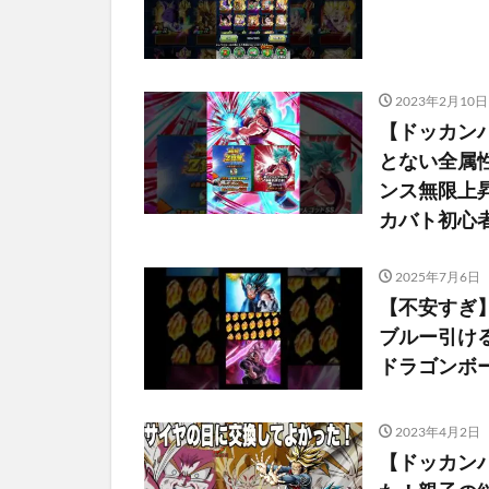
2023年2月10日
【ドッカン
とない全属
ンス無限上昇
カバト初心
2025年7月6日
【不安すぎ
ブルー引ける
ドラゴンボ
2023年4月2日
【ドッカン