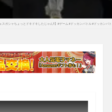
ガシャちょっとドキドキしたじゃん‼︎】#ゲーム #ドッカンバトル #ドッカンバトルガチャ