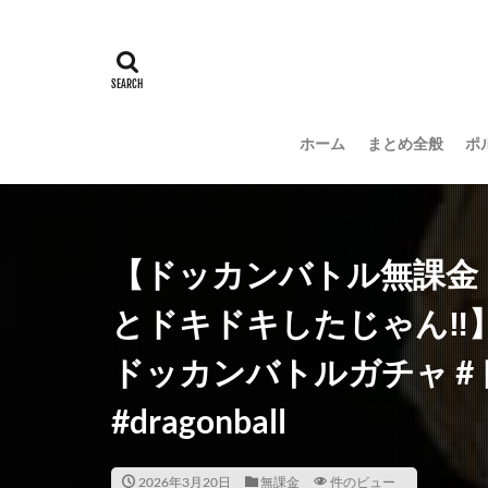
ホーム
まとめ全般
ポ
【ドッカンバトル無課金
とドキドキしたじゃん‼︎】
ドッカンバトルガチャ 
#dragonball
2026年3月20日
無課金
件のビュー