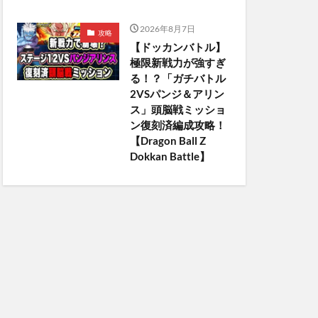
2026年8月7日
攻略
【ドッカンバトル】
極限新戦力が強すぎ
る！？「ガチバトル
2VSパンジ＆アリン
ス」頭脳戦ミッショ
ン復刻済編成攻略！
【Dragon Ball Z
Dokkan Battle】