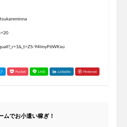
otsukareminna
s=20
_squall?_r=1&_t=ZS-94ImyP6WKxu
ームでお小遣い稼ぎ！