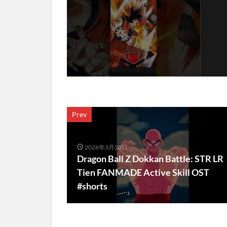
Prev
2026年3月20日
Dragon Ball Z Dokkan Battle: STR LR
Tien FANMADE Active Skill OST
#shorts