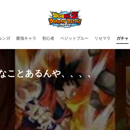
ルンガ
最強キャラ
初心者
ベジットブルー
リセマラ
ガチャ
なことあるんや、、、、