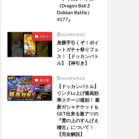
（Dragon Ball Z
Dokkan Battle）
4177』
2026年8月6日
ガチャ
身勝手引くぞ！ポイ
ントガチャ祭りフェ
ス！【ドッカンバト
ル】【神引き】
2026年8月6日
初心者
【ドッカンバトル】
リンクLv上げ最高効
率ステージ復刻！ 最
新ガシャチケットも
GET出来る激アツの
『雲の上のすんげえ
稽古』について！
【完全解説】