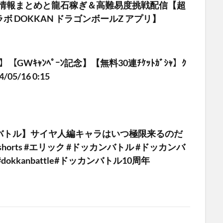
新情報まとめと龍石稼ぎ＆高難易度挑戦配信【超
ボ DOKKAN ドラゴンボールZ アプリ】
ﾄﾙ】【GWｷｬﾝﾍﾟｰﾝ記念】【無料30連ﾁｹｯﾄｶﾞｼｬ】ｸ
/05/16 0:15
バトル】サイヤ人編キャラはいつ極限来るのだ
horts #エリック #ドッカンバトル #ドッカンバ
dokkanbattle#ドッカンバトル10周年