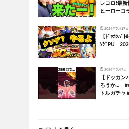
レコロ!最
ヒーローコラ
2024年5月17日
【ﾄﾞｯｶﾝﾊﾞ
ｿｹﾞPU 2024
2026年3月7日
【ドッカン
ろうか… #s
トルガチャ #