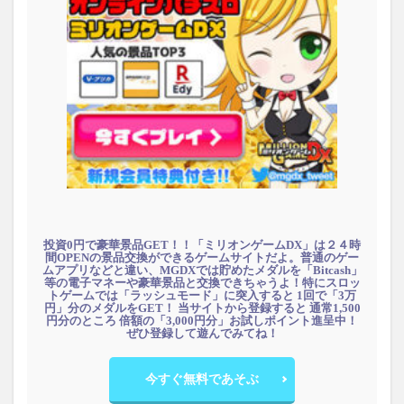
投資0円で豪華景品GET！！「ミリオンゲームDX」は２４時
間OPENの景品交換ができるゲームサイトだよ。普通のゲー
ムアプリなどと違い、MGDXでは貯めたメダルを「Bitcash」
等の電子マネーや豪華景品と交換できちゃうよ！特にスロッ
トゲームでは「ラッシュモード」に突入すると 1回で「3万
円」分のメダルをGET！ 当サイトから登録すると 通常1,500
円分のところ 倍額の「3,000円分」お試しポイント進呈中！
ぜひ登録して遊んでみてね！
今すぐ無料であそぶ