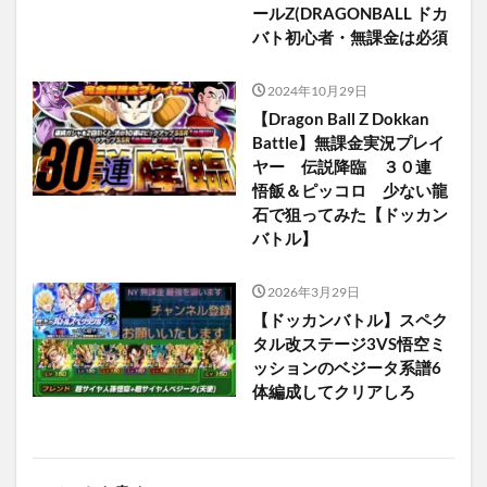
ールZ(DRAGONBALL ドカ
バト初心者・無課金は必須
2024年10月29日
【Dragon Ball Z Dokkan
Battle】無課金実況プレイ
ヤー 伝説降臨 ３０連
悟飯＆ピッコロ 少ない龍
石で狙ってみた【ドッカン
バトル】
2026年3月29日
【ドッカンバトル】スペク
タル改ステージ3VS悟空ミ
ッションのベジータ系譜6
体編成してクリアしろ