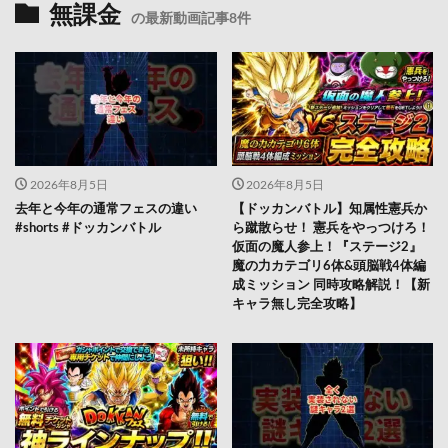
無課金
の最新動画記事8件
2026年8月5日
2026年8月5日
去年と今年の通常フェスの違い
【ドッカンバトル】知属性憲兵か
#shorts #ドッカンバトル
ら蹴散らせ！ 憲兵をやっつけろ！
仮面の魔人参上！『ステージ2』
魔の力カテゴリ6体&頭脳戦4体編
成ミッション 同時攻略解説！【新
キャラ無し完全攻略】