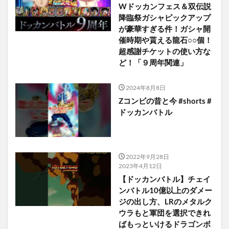
Wドッカンフェス＆双伝説
降臨祭ガシャピックアップ
が豪華すぎる件！ガシャ開
催時期や貰える龍石○○個！
超感謝チケットの使い方な
ど！「９周年関連」
2024年8月8日
Zコンビの昔と今 #shorts #
ドッカンバトル
2022年9月28日
2023年4月12日
【ドッカンバトル】チェイ
ンバトル10億以上のダメー
ジの出し方、LRのメタルク
ウラもと軍団を選択できれ
ばもっといけるドラゴンボ