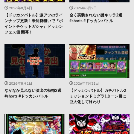
2026年8月4日
2026年8月2日
【ドッカンバトル】激アツのライ
全く実装されない謎キャラ2選
ンナップ更新！未所持狙いで『ポ
#shorts #ドッカンバトル
イントチケットガシャ』ドッカン
フェス側 開幕！
2026年8月1日
2026年7月31日
なかなか見れない演出の特徴2選
【ドッカンバトル】ガチバトル2
#shorts #ドッカンバトル
ミッションドミグラ1ターン目に
巨大化して終わり