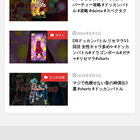
パーティー攻略 #ドッカンバト
ル #攻略 #daima #スペクタク
2026年8月5日
ガチャ
DBドッカンバトル リセマラ55
回目 女性キャラ多め✨️ #ドッカ
ンバトル#ドラゴンボール#ガチ
ャ#リセマラ#shorts
2026年8月5日
まとめ全般
マジで色褪せない昔の神演出3
選 #shorts #ドッカンバトル