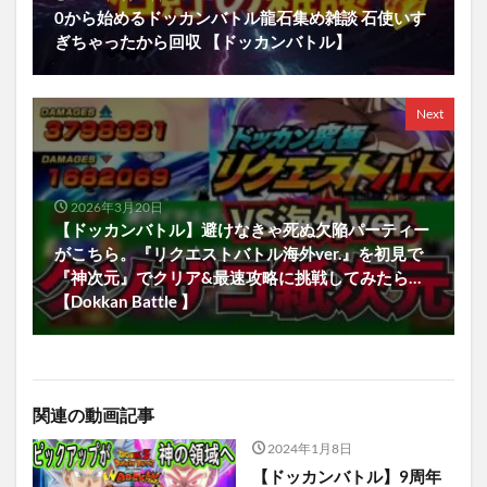
0から始めるドッカンバトル龍石集め雑談 石使いす
ぎちゃったから回収 【ドッカンバトル】
Next
2026年3月20日
【ドッカンバトル】避けなきゃ死ぬ欠陥パーティー
がこちら。『リクエストバトル海外ver.』を初見で
『神次元』でクリア&最速攻略に挑戦してみたら…
【Dokkan Battle 】
関連の動画記事
2024年1月8日
【ドッカンバトル】9周年