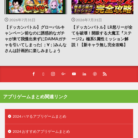
2026年7月31日
2026年7月31日
【ドッカンバトル】グローバルキ
【ドッカンバトル】LR怒リーが全
ャンペーン前なのに誘惑的なガチ
てを破壊！開眼する大魔王『ステ
ャが来て我慢出来ずにDAIMAガチ
ージ2』極系5属性ミッション解
ャを引いてしまった(⁠ ⁠；⁠∀⁠；⁠)みんな
説！【新キャラ無し完全攻略】
さんは計画的に楽しみましょう
アプリゲームまとめ関連リンク
2024 ハマるアプリゲームまとめ
2024 おすすめアプリゲームまとめ