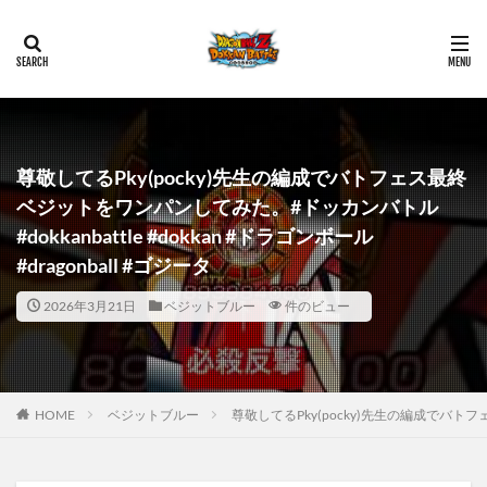
尊敬してるPky(pocky)先生の編成でバトフェス最終
ベジットをワンパンしてみた。#ドッカンバトル
#dokkanbattle #dokkan #ドラゴンボール
#dragonball #ゴジータ
2026年3月21日
ベジットブルー
件のビュー
HOME
ベジットブルー
尊敬してるPky(pocky)先生の編成でバトフェス