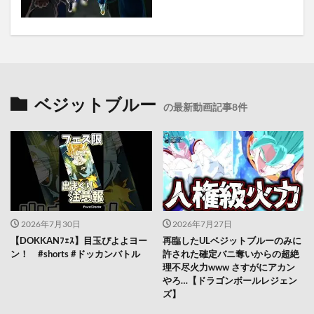
ベジットブルー
の最新動画記事8件
2026年7月30日
2026年7月27日
【DOKKANﾌｪｽ】目玉ぴよよヨー
再臨したULベジットブルーのみに
ン！ #shorts #ドッカンバトル
許された確定バニ奪いからの超絶
理不尽火力www さすがにアカン
やろ…【ドラゴンボールレジェン
ズ】