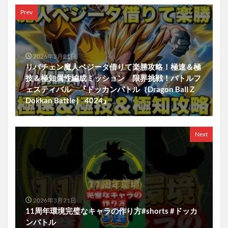
Prev
2026年3月21日
リバチェン魔人ベジータ借りて楽勝攻略！極速＆極
技＆極知属性編成ミッション 限界挑戦！バトルフ
ェスティバル 『ドッカンバトル（Dragon Ball Z
Dokkan Battle） 4024』
Next
2026年3月21日
11周年環境完璧なキャラの作り方#shorts #ドッカ
ンバトル