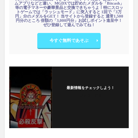
ムアプリなどと違い、MGDXでは貯めたメダルを「Bitcash」
等の電子マネーや豪華景品と交換できちゃうよ！特にスロッ
トゲームでは「ラッシュモード」に突入すると 1回で「3万
円」分のメダルをGET！ 当サイトから登録すると 通常1,500
円分のところ 倍額の「3,000円分」お試しポイント進呈中！
ぜひ登録して遊んでみてね！
今すぐ無料であそぶ
最新情報をチェックしよう！
フォローする