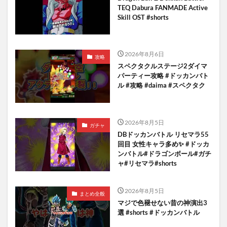
TEQ Dabura FANMADE Active
Skill OST #shorts
2026年8月6日
攻略
スペクタクルステージ2ダイマ
パーティー攻略 #ドッカンバト
ル #攻略 #daima #スペクタク
2026年8月5日
ガチャ
DBドッカンバトル リセマラ55
回目 女性キャラ多め✨️ #ドッカ
ンバトル#ドラゴンボール#ガチ
ャ#リセマラ#shorts
2026年8月5日
まとめ全般
マジで色褪せない昔の神演出3
選 #shorts #ドッカンバトル