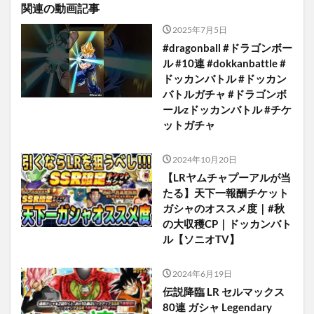
関連の動画記事
2025年7月5日
#dragonball #ドラゴンボー
ル #10連 #dokkanbattle #
ドッカンバトル #ドッカン
バトルガチャ #ドラゴンボ
ールzドッカンバトル #チケ
ットガチャ
2024年10月20日
【LRヤムチャプーアルが当
たる】天下一報酬チケット
ガシャのオススメ度｜#秋
の大収穫CP｜ドッカンバト
ル【ソニオTV】
2024年6月19日
伝説降臨 LR セルマックス
80連 ガシャ Legendary