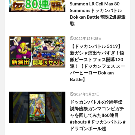
Summon LR Cell Max 80
Summonsドッカンバトル
Dokkan Battle 龍珠Z爆裂激
戰
2022年12月28日
【ドッカンバトル 5119】
新ガシャ演出ヤバすぎ！悟
飯ビーストフェス開幕120
連！【ドッカンフェス スー
パーヒーロー Dokkan
Battle】
2024年3月27日
ドッカンバトルの9周年伝
説降臨祭ガンマコンビガチ
ャを回してみた‼️60連目
#shouts #ドッカンバトル #
ドラゴンボール超