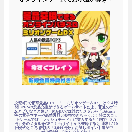
投資0円で豪華景品GET！！「ミリオンゲームDX」は２４時
間OPENの景品交換ができるゲームサイトだよ。普通のゲー
ムアプリなどと違い、MGDXでは貯めたメダルを「Bitcash」
等の電子マネーや豪華景品と交換できちゃうよ！特にスロッ
トゲームでは「ラッシュモード」に突入すると 1回で「3万
円」分のメダルをGET！ 当サイトから登録すると 通常1,500
円分のところ 倍額の「3,000円分」お試しポイント進呈中！
ぜひ登録して遊んでみてね！