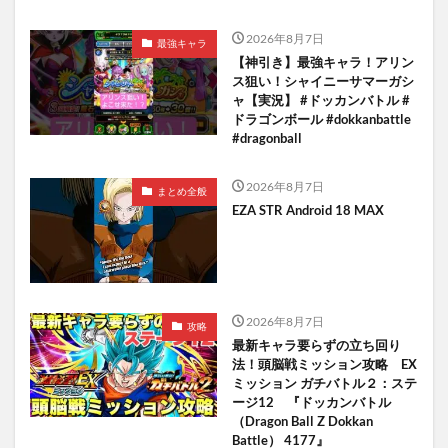
2026年8月7日
最強キャラ
【神引き】最強キャラ！アリン
ス狙い！シャイニーサマーガシ
ャ【実況】 #ドッカンバトル #
ドラゴンボール #dokkanbattle
#dragonball
2026年8月7日
まとめ全般
EZA STR Android 18 MAX
2026年8月7日
攻略
最新キャラ要らずの立ち回り
法！頭脳戦ミッション攻略 EX
ミッション ガチバトル２：ステ
ージ12 『ドッカンバトル
（Dragon Ball Z Dokkan
Battle） 4177』