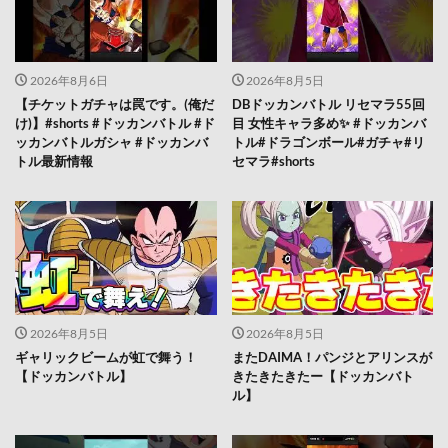
2026年8月6日
2026年8月5日
【チケットガチャは罠です。(俺だ
DBドッカンバトル リセマラ55回
け)】#shorts #ドッカンバトル #ド
目 女性キャラ多め✨️ #ドッカンバ
ッカンバトルガシャ #ドッカンバ
トル#ドラゴンボール#ガチャ#リ
トル最新情報
セマラ#shorts
2026年8月5日
2026年8月5日
ギャリックビームが虹で舞う！
またDAIMA！パンジとアリンスが
【ドッカンバトル】
きたきたきたー【ドッカンバト
ル】