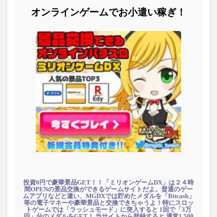
オンラインゲームでお小遣い稼ぎ！
投資0円で豪華景品GET！！「ミリオンゲームDX」は２４時
間OPENの景品交換ができるゲームサイトだよ。普通のゲー
ムアプリなどと違い、MGDXでは貯めたメダルを「Bitcash」
等の電子マネーや豪華景品と交換できちゃうよ！特にスロッ
トゲームでは「ラッシュモード」に突入すると 1回で「3万
円」分のメダルをGET！ 当サイトから登録すると 通常1,500