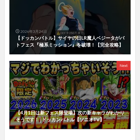
2026年3月24日
【ドッカンバトル】サイヤの日LR魔人ベジータがバ
トフェス『極系ミッション』を破壊！【完全攻略】
Next
2026年3月24日
【4月1日は新フェス限登場】次の新キャラがわかり
そうです！│ドッカンバトル【ソニオTV】