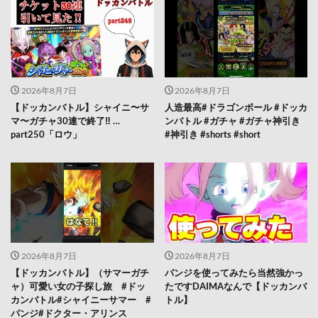
2026年8月7日
2026年8月7日
【ドッカンバトル】シャイニ〜サ
人造最高#ドラゴンボール #ドッカ
マ〜ガチャ30連で終了‼︎ …
ンバトル #ガチャ #ガチャ神引き
part250「ロウ」
#神引き #shorts #short
2026年8月7日
2026年8月7日
【ドッカンバトル】（サマーガチ
パンジを使ってみたら当然強かっ
ャ）可愛い女の子探し旅 #ドッ
たですDAIMAなんで【ドッカンバ
カンバトル#シャイニーサマー #
トル】
パンジ#ドクター・アリンス