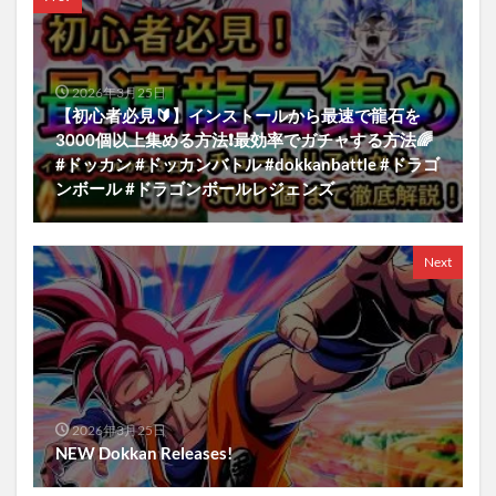
2026年3月25日
【初心者必見🔰】インストールから最速で龍石を
3000個以上集める方法❗️最効率でガチャする方法🌈
#ドッカン #ドッカンバトル #dokkanbattle #ドラゴ
ンボール #ドラゴンボールレジェンズ
Next
2026年3月25日
NEW Dokkan Releases!