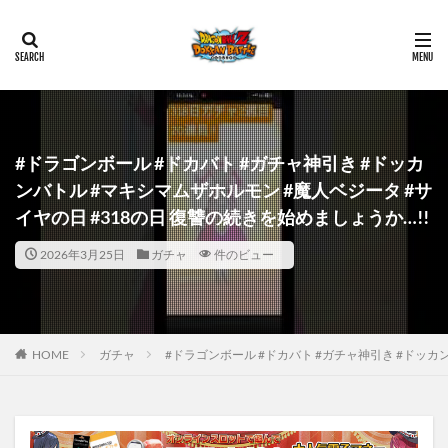
#ドラゴンボール #ドカバト #ガチャ神引き #ドッカ
ンバトル #マキシマムザホルモン #魔人ベジータ #サ
イヤの日 #318の日 復讐の続きを始めましょうか…!!
2026年3月25日
ガチャ
件のビュー
HOME
ガチャ
#ドラゴンボール #ドカバト #ガチャ神引き #ドッカ