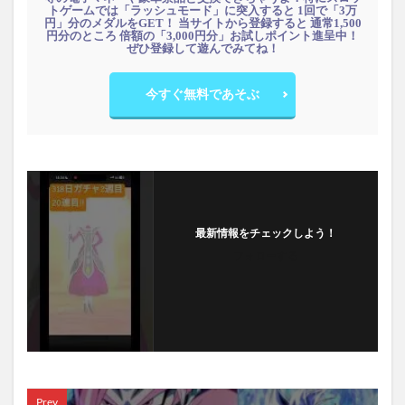
トゲームでは「ラッシュモード」に突入すると 1回で「3万
円」分のメダルをGET！ 当サイトから登録すると 通常1,500
円分のところ 倍額の「3,000円分」お試しポイント進呈中！
ぜひ登録して遊んでみてね！
今すぐ無料であそぶ
最新情報をチェックしよう！
フォローする
Prev