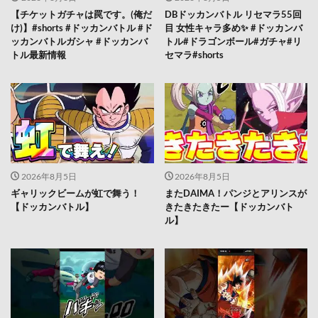
【チケットガチャは罠です。(俺だ
DBドッカンバトル リセマラ55回
け)】#shorts #ドッカンバトル #ド
目 女性キャラ多め✨️ #ドッカンバ
ッカンバトルガシャ #ドッカンバ
トル#ドラゴンボール#ガチャ#リ
トル最新情報
セマラ#shorts
2026年8月5日
2026年8月5日
ギャリックビームが虹で舞う！
またDAIMA！パンジとアリンスが
【ドッカンバトル】
きたきたきたー【ドッカンバト
ル】