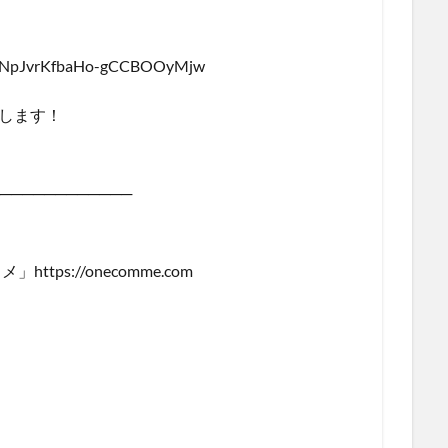
UCNpJvrKfbaHo-gCCBOOyMjw
いします！
────────────
ps://onecomme.com