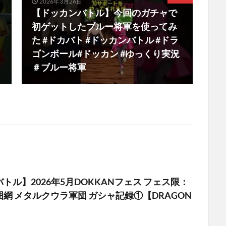
2026年3月26日
【ドッカンバトル】今回のガチャで
初ゲットしたブルー将軍を使ってみ
た #ドカバト #ドッカンバトル #ドラ
ゴンボール#ドッカン #ゆっくり実況
＃ブルー将軍
トル】2026年5月DOKKANフェス フェス限：
網 メタルクウラ軍団 ガシャ記録①【DRAGON