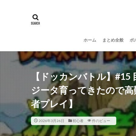
ホーム
まとめ全般
ポ
【ドッカンバトル】#15 
ジータ育ってきたので高
者プレイ】
2026年3月26日
初心者
件のビュー