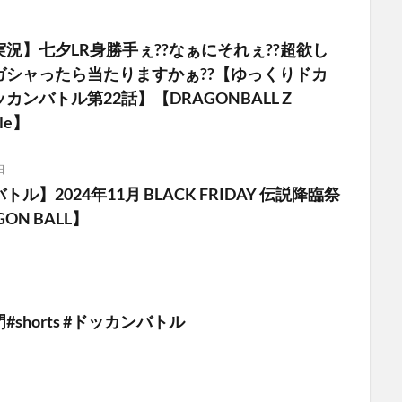
況】七夕LR身勝手ぇ??なぁにそれぇ??超欲し
ガシャったら当たりますかぁ??【ゆっくりドカ
カンバトル第22話】【DRAGONBALL Z
tle】
日
ル】2024年11月 BLACK FRIDAY 伝説降臨祭
ON BALL】
shorts #ドッカンバトル