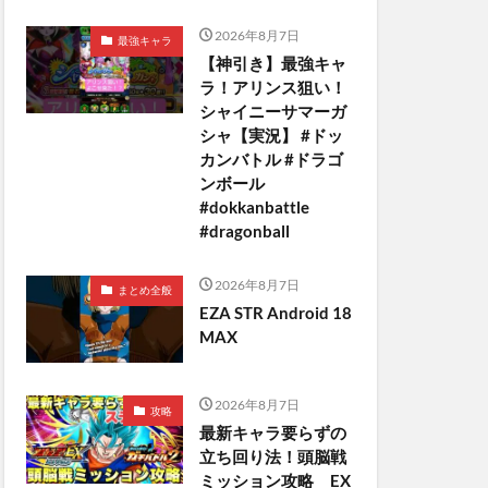
2026年8月7日
最強キャラ
【神引き】最強キャ
ラ！アリンス狙い！
シャイニーサマーガ
シャ【実況】 #ドッ
カンバトル #ドラゴ
ンボール
#dokkanbattle
#dragonball
2026年8月7日
まとめ全般
EZA STR Android 18
MAX
2026年8月7日
攻略
最新キャラ要らずの
立ち回り法！頭脳戦
ミッション攻略 EX