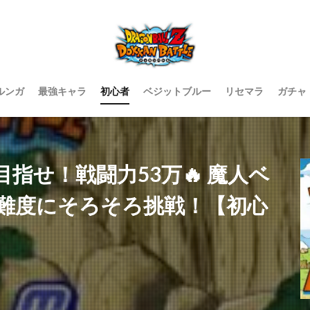
ルンガ
最強キャラ
初心者
ベジットブルー
リセマラ
ガチャ
目指せ！戦闘力53万🔥 魔人ベ
難度にそろそろ挑戦！【初心