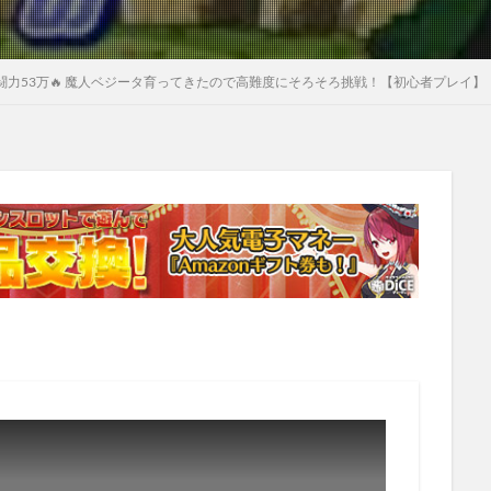
戦闘力53万🔥 魔人ベジータ育ってきたので高難度にそろそろ挑戦！【初心者プレイ】