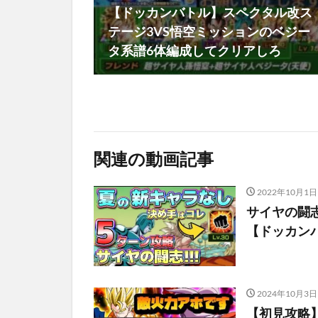
【ドッカンバトル】スペクタル改ス
テージ3VS悟空ミッションのベジー
タ系譜6体編成してクリアしろ
関連の動画記事
2022年10月1日
サイヤの闘志
【ドッカン
2024年10月3日
【初見攻略