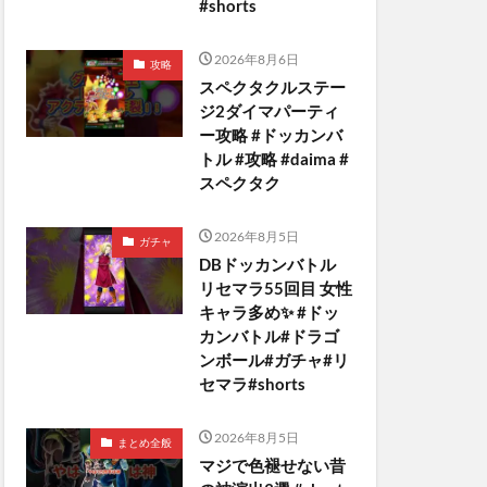
#shorts
2026年8月6日
攻略
スペクタクルステー
ジ2ダイマパーティ
ー攻略 #ドッカンバ
トル #攻略 #daima #
スペクタク
2026年8月5日
ガチャ
DBドッカンバトル
リセマラ55回目 女性
キャラ多め✨️ #ドッ
カンバトル#ドラゴ
ンボール#ガチャ#リ
セマラ#shorts
2026年8月5日
まとめ全般
マジで色褪せない昔