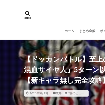
ホーム
まとめ全般
ポ
【ドッカンバトル】至上
混血サイヤ人』5ターン
【新キャラ無し完全攻略
2026年3月29日
攻略
2件のビュー