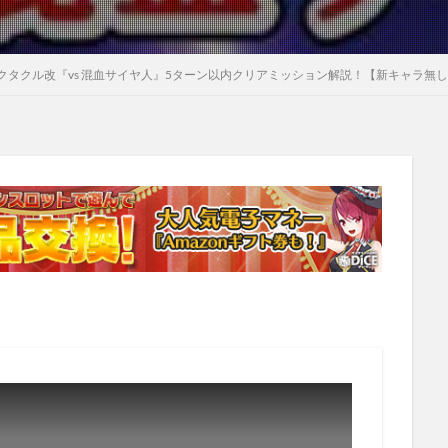
タクル改『vs 混血サイヤ人』5ターン以内クリアミッション解説！【新キャラ無