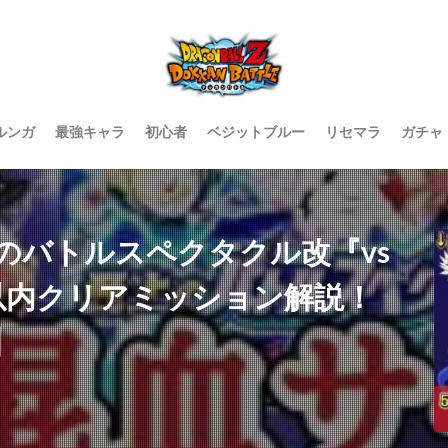
ルンガ
最強キャラ
初心者
ベジットブルー
リセマラ
ガチャ
のバトルスペクタクル改『vs
以内クリアミッション解説！
】