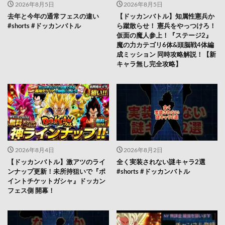
2026年8月5日
2026年8月5日
去年と今年の通常フェスの違い
【ドッカンバトル】知属性憲兵か
#shorts #ドッカンバトル
ら蹴散らせ！ 憲兵をやっつけろ！
仮面の魔人参上！『ステージ2』
魔の力カテゴリ6体&頭脳戦4体編
成ミッション 同時攻略解説！【新
キャラ無し完全攻略】
2026年8月4日
2026年8月2日
【ドッカンバトル】激アツのライ
全く実装されない謎キャラ2選
ンナップ更新！未所持狙いで『ポ
#shorts #ドッカンバトル
イントチケットガシャ』ドッカン
フェス側 開幕！