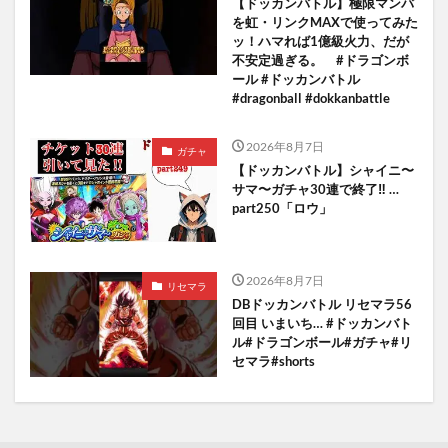
【ドッカンバトル】極限マンバ
を虹・リンクMAXで使ってみた
ッ！ハマれば1億級火力、だが
不安定過ぎる。 #ドラゴンボ
ール #ドッカンバトル
#dragonball #dokkanbattle
2026年8月7日
ガチャ
【ドッカンバトル】シャイニ〜
サマ〜ガチャ30連で終了‼︎ …
part250「ロウ」
2026年8月7日
リセマラ
DBドッカンバトル リセマラ56
回目 いまいち… #ドッカンバト
ル#ドラゴンボール#ガチャ#リ
セマラ#shorts