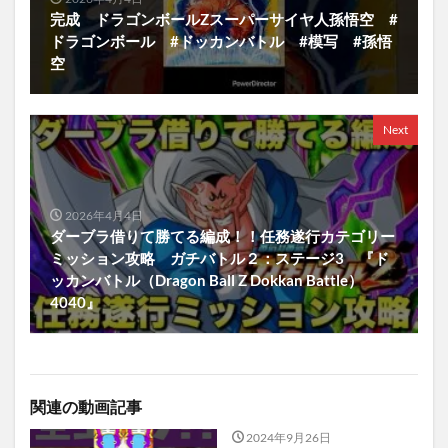
完成 ドラゴンボールZスーパーサイヤ人孫悟空 #
ドラゴンボール #ドッカンバトル #模写 #孫悟
空
Next
2026年4月4日
ダーブラ借りて勝てる編成！！任務遂行カテゴリー
ミッション攻略 ガチバトル２：ステージ3 『ド
ッカンバトル（Dragon Ball Z Dokkan Battle）
4040』
関連の動画記事
2024年9月26日