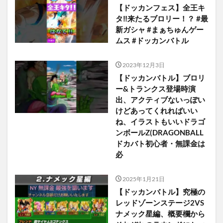
【ドッカンフェス】全王キ
タ‼️来たるブロリー！？ #最
新ガシャ #まぁちゅんゲー
ムス #ドッカンバトル
2023年12月3日
【ドッカンバトル】ブロリ
ー&トランクス登場時演
出、アクティブないっぽい
けどあってくれればいい
ね、イラストもいいドラゴ
ンボールZ(DRAGONBALL
ドカバト初心者・無課金は
必
2025年1月21日
【ドッカンバトル】究極の
レッドゾーンステージ2VS
ナメック星編、概要欄から