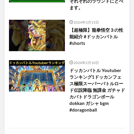
それぞれのラウンドにとべ
ます。
2024年3月15日
【超極限】龍拳悟空３の性
能紹介 #ドッカンバトル
#shorts
2026年2月10日
ドッカンバトル Youtuber
ランキング1ドッカンフェ
ス極限スーパーバトルロー
ド伝説降臨 無課金 ガチャド
カバトドラゴンボール
dokkan ガシャ bgm
#doragonball