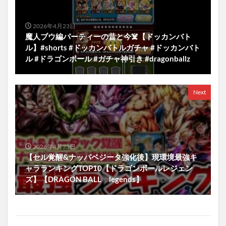
2026年4月23日
魔人ブウ編パーティーの昔と今☠️【ドッカンバト
ル】#shorts #ドッカンバトルガチャ #ドッカンバト
ル #ドラゴンボール #ガチャ神引き #dragonballz
Next
2026年4月23日
【セル覚醒&ナッパベジータ強化後】現環境最強キ
ャラランキングTOP10【ドラゴンボールレジェン
ズ】【DRAGON BALL legends】