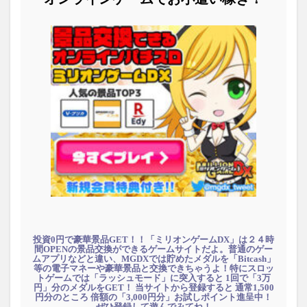
投資0円で豪華景品GET！！「ミリオンゲームDX」は２４時
間OPENの景品交換ができるゲームサイトだよ。普通のゲー
ムアプリなどと違い、MGDXでは貯めたメダルを「Bitcash」
等の電子マネーや豪華景品と交換できちゃうよ！特にスロッ
トゲームでは「ラッシュモード」に突入すると 1回で「3万
円」分のメダルをGET！ 当サイトから登録すると 通常1,500
円分のところ 倍額の「3,000円分」お試しポイント進呈中！
ぜひ登録して遊んでみてね！