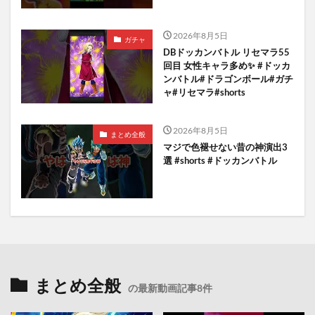
2026年8月5日
ガチャ
DBドッカンバトル リセマラ55
回目 女性キャラ多め✨️ #ドッカ
ンバトル#ドラゴンボール#ガチ
ャ#リセマラ#shorts
2026年8月5日
まとめ全般
マジで色褪せない昔の神演出3
選 #shorts #ドッカンバトル
まとめ全般
の最新動画記事8件