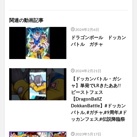
関連の動画記事
2024年2月6日
ドラゴンボール ドッカン
バトル ガチャ
2024年2月21日
【ドッカンバトル・ガシ
ャ】単発でLRきたああ!!
ビーストフェス
【DragonBallZ
DokkanBattle】#ドッカン
バトル, #ガチャ,#9周年,#ド
ッカンフェス,#伝説降臨祭
2023年5月17日