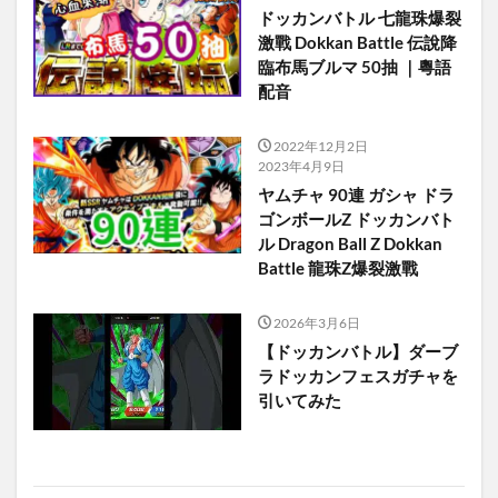
ドッカンバトル 七龍珠爆裂
激戰 Dokkan Battle 伝說降
臨布馬ブルマ 50抽 ｜粵語
配音
2022年12月2日
2023年4月9日
ヤムチャ 90連 ガシャ ドラ
ゴンボールZ ドッカンバト
ル Dragon Ball Z Dokkan
Battle 龍珠Z爆裂激戰
2026年3月6日
【ドッカンバトル】ダーブ
ラドッカンフェスガチャを
引いてみた