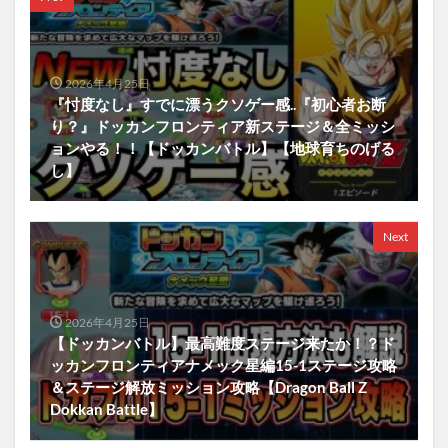
2026年4月25日
『忖度なし』すでに漂うクソゲー感..『初心者お断
り？』ドッカンフロンティア新ステージ＆全ミッシ
ョンやる！！【ドッカンバトル】【地球育ちのげる
し】
Next
2026年4月25日
【ドッカンバトル】最高難度ステージ来たか！？ド
ッカンフロンティアナメック星編15-1ステージ攻略
＆ステージ解放ミッション攻略【Dragon Ball Z
Dokkan Battle】