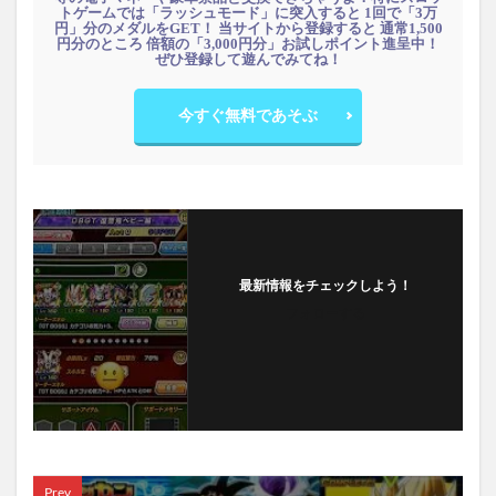
トゲームでは「ラッシュモード」に突入すると 1回で「3万
円」分のメダルをGET！ 当サイトから登録すると 通常1,500
円分のところ 倍額の「3,000円分」お試しポイント進呈中！
ぜひ登録して遊んでみてね！
今すぐ無料であそぶ
最新情報をチェックしよう！
フォローする
Prev