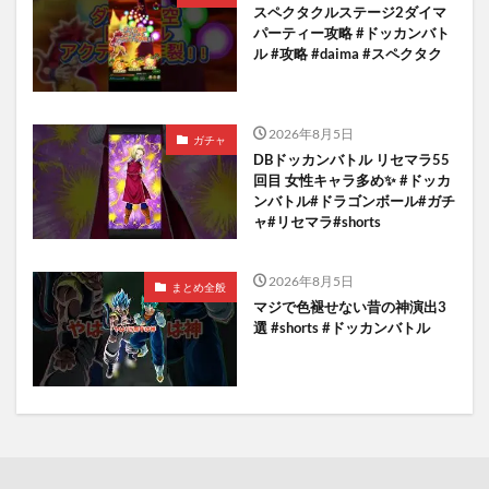
スペクタクルステージ2ダイマ
パーティー攻略 #ドッカンバト
ル #攻略 #daima #スペクタク
2026年8月5日
ガチャ
DBドッカンバトル リセマラ55
回目 女性キャラ多め✨️ #ドッカ
ンバトル#ドラゴンボール#ガチ
ャ#リセマラ#shorts
2026年8月5日
まとめ全般
マジで色褪せない昔の神演出3
選 #shorts #ドッカンバトル