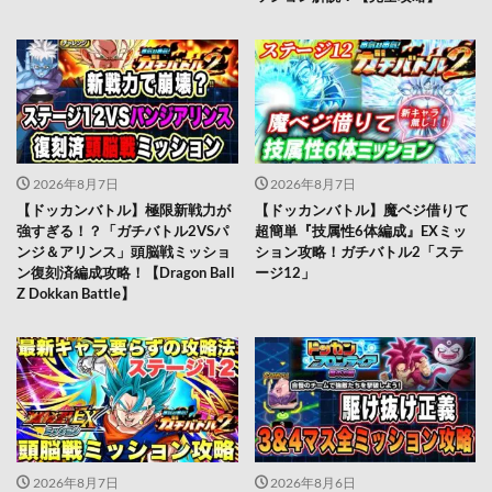
2026年8月7日
2026年8月7日
【ドッカンバトル】極限新戦力が
【ドッカンバトル】魔ベジ借りて
強すぎる！？「ガチバトル2VSパ
超簡単『技属性6体編成』EXミッ
ンジ＆アリンス」頭脳戦ミッショ
ション攻略！ガチバトル2「ステ
ン復刻済編成攻略！【Dragon Ball
ージ12」
Z Dokkan Battle】
2026年8月7日
2026年8月6日