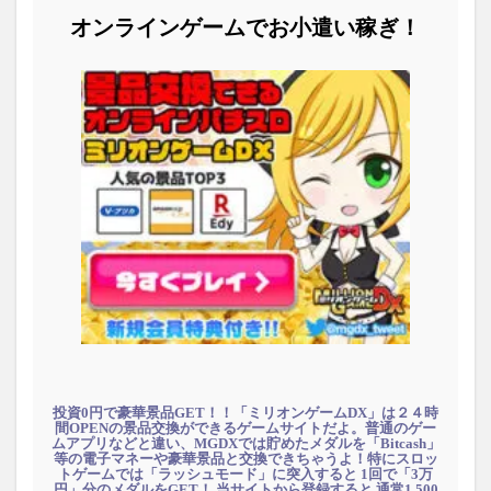
オンラインゲームでお小遣い稼ぎ！
投資0円で豪華景品GET！！「ミリオンゲームDX」は２４時
間OPENの景品交換ができるゲームサイトだよ。普通のゲー
ムアプリなどと違い、MGDXでは貯めたメダルを「Bitcash」
等の電子マネーや豪華景品と交換できちゃうよ！特にスロッ
トゲームでは「ラッシュモード」に突入すると 1回で「3万
円」分のメダルをGET！ 当サイトから登録すると 通常1,500