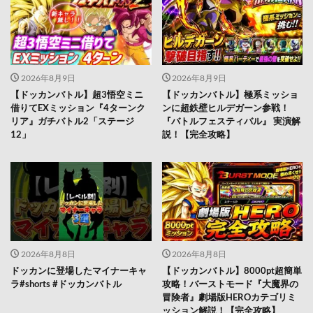
2026年8月9日
2026年8月9日
【ドッカンバトル】超3悟空ミニ
【ドッカンバトル】極系ミッショ
借りてEXミッション『4ターンク
ンに超鉄壁ヒルデガーン参戦！
リア』ガチバトル2「ステージ
『バトルフェスティバル』 実演解
12」
説！【完全攻略】
2026年8月8日
2026年8月8日
ドッカンに登場したマイナーキャ
【ドッカンバトル】8000pt超簡単
ラ#shorts #ドッカンバトル
攻略！バーストモード『大魔界の
冒険者』劇場版HEROカテゴリミ
ッション解説！【完全攻略】