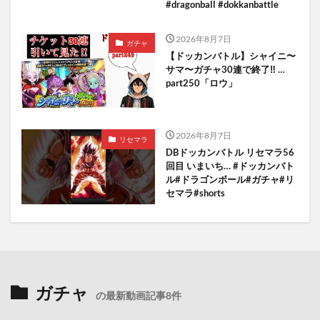
#dragonball #dokkanbattle
2026年8月7日
ガチャ
【ドッカンバトル】シャイニ〜
サマ〜ガチャ30連で終了‼︎ …
part250「ロウ」
2026年8月7日
リセマラ
DBドッカンバトル リセマラ56
回目 いまいち… #ドッカンバト
ル#ドラゴンボール#ガチャ#リ
セマラ#shorts
ガチャ
の最新動画記事8件