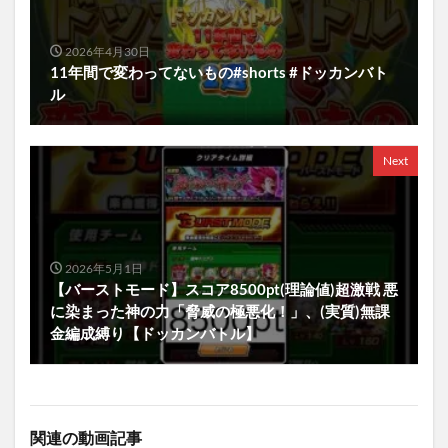
2026年4月30日
11年間で変わってないもの#shorts #ドッカンバト
ル
Next
2026年5月1日
【バーストモード】スコア8500pt(理論値)超激戦 悪
に染まった神の力「脅威の極悪化！」、(実質)無課
金編成縛り【ドッカンバトル】
関連の動画記事