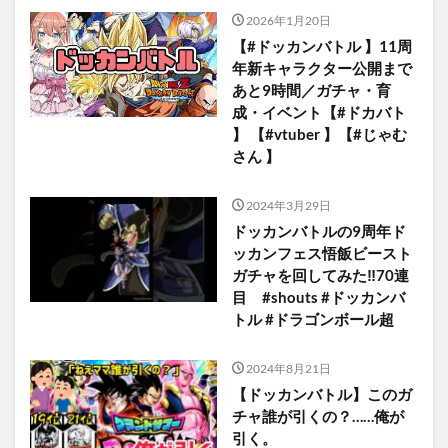
2026年1月20日
【#ドッカンバトル 】11周
年新キャラクター公開まで
あと9時間／ガチャ・育
成・イベント【#ドカバト
】 【#vtuber 】【#じゃむ
さん 】
2024年3月29日
ドッカンバトルの9周年ド
ッカンフェス悟飯ビースト
ガチャを回してみた‼️70連
目 #shouts #ドッカンバ
トル #ドラゴンボール超
2024年8月21日
【ドッカンバトル】このガ
チャ誰が引くの？……俺が
引く。