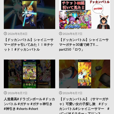
2026年8月8日
2026年8月7日
【ドッカンバトル】シャイニーサ
【ドッカンバトル】シャイニ〜サ
マーガチャ引いてみた！！※チケ
マ〜ガチャ30連で終了‼︎ …
ット！ #ドッカンバトル
part250「ロウ」
2026年8月7日
2026年8月7日
人造最高#ドラゴンボール #ドッカ
【ドッカンバトル】（サマーガチ
ンバトル #ガチャ #ガチャ神引き
ャ）可愛い女の子探し旅 #ドッ
#神引き #shorts #short
カンバトル#シャイニーサマー #
パンジ#ドクター・アリンス