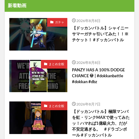
新着動画
2026年8月8日
ガチャ
【ドッカンバトル】シャイニー
サマーガチャ引いてみた！！※
チケット！ #ドッカンバトル
2026年8月8日
まとめ全般
PANZY HAS A 100% DODGE
CHANCE 💀 | #dokkanbattle
#dokkan #dbz
2026年8月7日
まとめ全般
【ドッカンバトル】極限マンバ
を虹・リンクMAXで使ってみた
ッ！ハマれば1億級火力、だが
不安定過ぎる。 #ドラゴンボ
ール #ドッカンバトル