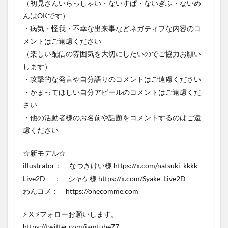
（初見さんいらっしゃい・ないすぱ・ないぎふ・ないめ
んはOKです）
・病気・怪我・不幸な出来事などネガティブな内容のコ
メントはご遠慮ください
（楽しい配信の雰囲気を大切にしたいのでご協力お願い
します）
・攻撃的な発言や自分語りのコメントはご遠慮ください
・かまってほしい自分アピールのコメントはご遠慮くだ
さい
・他の活動者様のお名前や話題をコメントするのはご遠
慮ください
☆新モデル☆
illustrator： なつきけい様 https://x.com/natsuki_kkkk
Live2D ： シャケ様 https://x.com/Syake_Live2D
わんコメ： https://onecomme.com
⚡ X ⚡フォローお願いします。
https://twitter.com/jamtube77