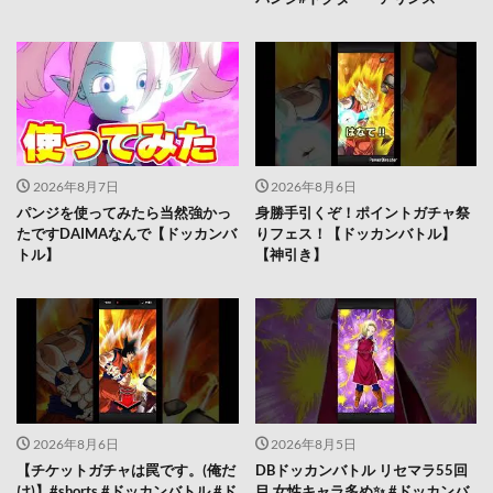
2026年8月7日
2026年8月6日
パンジを使ってみたら当然強かっ
身勝手引くぞ！ポイントガチャ祭
たですDAIMAなんで【ドッカンバ
りフェス！【ドッカンバトル】
トル】
【神引き】
2026年8月6日
2026年8月5日
【チケットガチャは罠です。(俺だ
DBドッカンバトル リセマラ55回
け)】#shorts #ドッカンバトル #ド
目 女性キャラ多め✨️ #ドッカンバ