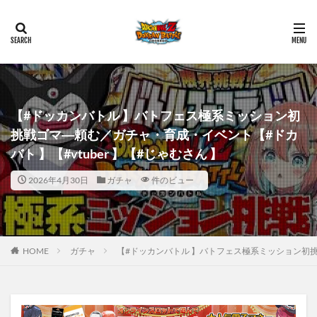
【#ドッカンバトル 】バトフェス極系ミッション初
挑戦ゴマ―頼む／ガチャ・育成・イベント【#ドカ
バト 】【#vtuber 】【#じゃむさん 】
2026年4月30日
ガチャ
件のビュー
HOME
ガチャ
【#ドッカンバトル 】バトフェス極系ミッション初挑戦