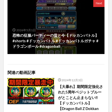
Next
2026年5月1日
恐怖の征服パーティーの昔と今【ドッカンバトル】
#shorts #ドッカンバトル #ドッカンバトルガチャ #
ドラゴンボール #dragonball
関連の動画記事
2024年12月3日
【大暴れ】期間限定強化さ
れた5周年ベジットブルー
がとことん止まらない‼︎
【ドッカンバトル】
【Dragon Ball Z Dokkan