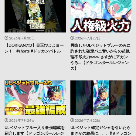
2026年7月30日
2026年7月27日
【DOKKANﾌｪｽ】目玉ぴよよヨー
再臨したULベジットブルーのみに
ン！ #shorts #ドッカンバトル
許された確定バニ奪いからの超絶
理不尽火力www さすがにアカン
やろ…【ドラゴンボールレジェン
ズ】
2026年7月24日
2026年7月22日
ULベジットブルー入り最強編成を
ULベジット確定ガシャを引いたら
紹介します【ドラゴンボールレジ
まさかの結果に、、、⁉️ #ドラゴン