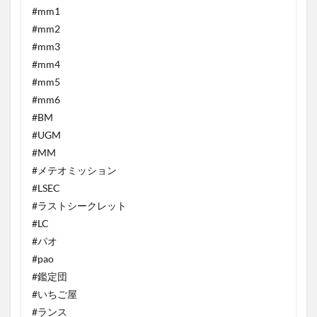
#mm1
#mm2
#mm3
#mm4
#mm5
#mm6
#BM
#UGM
#MM
#メテオミッション
#LSEC
#ラストシークレット
#LC
#パオ
#pao
#鑑定団
#いちご屋
#ランス