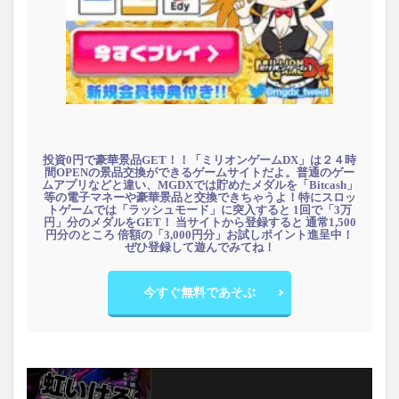
投資0円で豪華景品GET！！「ミリオンゲームDX」は２４時
間OPENの景品交換ができるゲームサイトだよ。普通のゲー
ムアプリなどと違い、MGDXでは貯めたメダルを「Bitcash」
等の電子マネーや豪華景品と交換できちゃうよ！特にスロッ
トゲームでは「ラッシュモード」に突入すると 1回で「3万
円」分のメダルをGET！ 当サイトから登録すると 通常1,500
円分のところ 倍額の「3,000円分」お試しポイント進呈中！
ぜひ登録して遊んでみてね！
今すぐ無料であそぶ