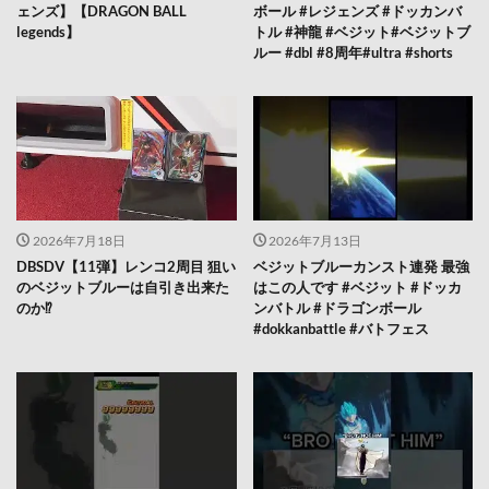
ェンズ】【DRAGON BALL
ボール #レジェンズ #ドッカンバ
legends】
トル #神龍 #ベジット#ベジットブ
ルー #dbl #8周年#ultra #shorts
2026年7月18日
2026年7月13日
DBSDV【11弾】レンコ2周目 狙い
ベジットブルーカンスト連発 最強
のベジットブルーは自引き出来た
はこの人です #ベジット #ドッカ
のか⁉️
ンバトル #ドラゴンボール
#dokkanbattle #バトフェス