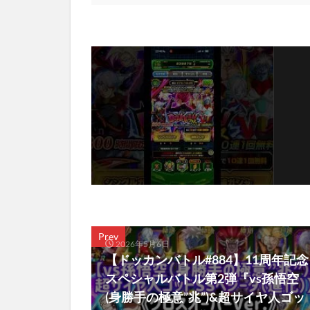
Prev
2026年5月6日
【ドッカンバトル#884】11周年記念
スペシャルバトル第2弾『vs孫悟空
(身勝手の極意”兆”)&超サイヤ人ゴッ