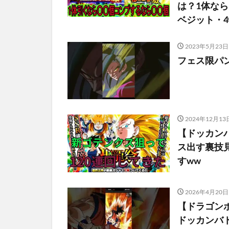
は？1体なら
ベジット・
2023年5月23日
フェス限パン
2024年12月13
【ドッカン
ス出す裏技
すww
2026年4月20日
【ドラゴン
ドッカンバト