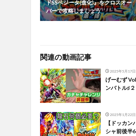
ドSSベジータ(進化)』をクロスオー
バーで攻略しましょう
関連の動画記事
2025年5月17日
げーむず V
ンバトル♯２
2025年1月22日
【ドッカン
シャ前後半