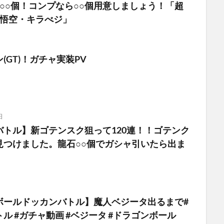
○○個！コンプなら○○個用意しましょう！「超
4悟空・キラべジ」
(GT)！ガチャ実装PV
日
バトル】新ゴテンスク狙って120連！！ゴテンク
見つけました。龍石○○個でガシャ引いたら出ま
ボールドッカンバトル】魔人ベジータ出るまで#
ル #ガチャ動画 #ベジータ #ドラゴンボール