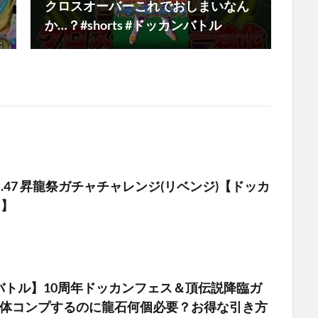
クロスオーバーこれでおしまいなん
か…？#shorts #ドッカンバトル
ol.47 昇龍祭ガチャチャレンジ(リベンジ)【ドッカ
 】
バトル】10周年ドッカンフェス＆頂伝説降臨ガ
6体コンプするのに龍石何個必要？お得な引き方