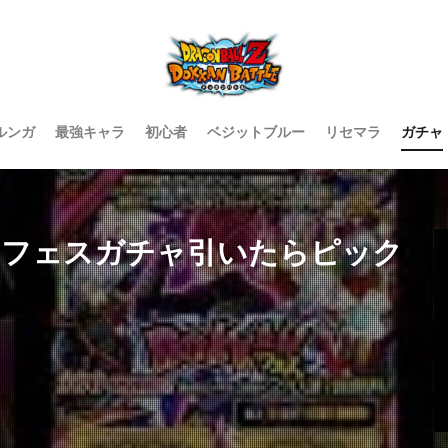
ルンガ
最強キャラ
初心者
ベジットブルー
リセマラ
ガチャ
ンフェスガチャ引いたらピック