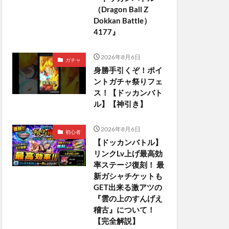
（Dragon Ball Z
Dokkan Battle）
4177』
2026年8月6日
ガチャ
身勝手引くぞ！ポイ
ントガチャ祭りフェ
ス！【ドッカンバト
ル】【神引き】
2026年8月6日
初心者
【ドッカンバトル】
リンクLv上げ最高効
率ステージ復刻！ 最
新ガシャチケットも
GET出来る激アツの
『雲の上のすんげえ
稽古』について！
【完全解説】