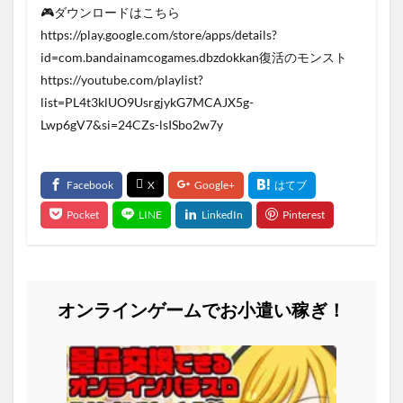
🎮ダウンロードはこちら
https://play.google.com/store/apps/details?
id=com.bandainamcogames.dbzdokkan復活のモンスト
https://youtube.com/playlist?
list=PL4t3klUO9UsrgjykG7MCAJX5g-
Lwp6gV7&si=24CZs-lsISbo2w7y
オンラインゲームでお小遣い稼ぎ！