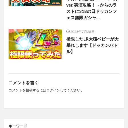
ver. 実演攻略！→からのラ
ストに318の日ドッカンフ
ェス無限ガシャ…
2023年7月26日
極限したLR大猿ベビーが大
暴れします【ドッカンバト
ル】
コメントを書く
コメントを投稿するには
ログイン
してください。
キーワード