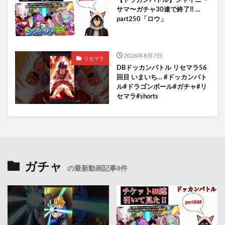
サマ〜ガチャ30連で終了‼︎ …
part250「ロウ」
2026年8月7日
リセマラ
DBドッカンバトル リセマラ56
回目 いまいち… #ドッカンバト
ル#ドラゴンボール#ガチャ#リ
セマラ#shorts
ガチャ
の最新動画記事8件