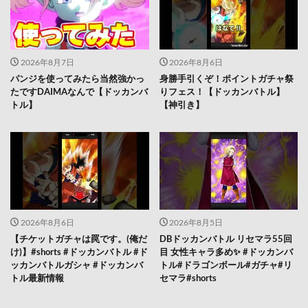
2026年8月7日
2026年8月6日
パンジを使ってみたら当然強かっ
身勝手引くぞ！ポイントガチャ祭
たですDAIMAなんで【ドッカンバ
りフェス！【ドッカンバトル】
トル】
【神引き】
2026年8月6日
2026年8月5日
【チケットガチャは罠です。(俺だ
DBドッカンバトル リセマラ55回
け)】#shorts #ドッカンバトル #ド
目 女性キャラ多め✨️ #ドッカンバ
ッカンバトルガシャ #ドッカンバ
トル#ドラゴンボール#ガチャ#リ
トル最新情報
セマラ#shorts