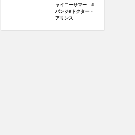
ャイニーサマー #
パンジ#ドクター・
アリンス