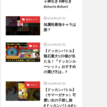
ャ神引き #神引き
#shorts #short
2026年8月7日
最強キャラ
知属性最強キャラは
誰？
2026年8月7日
龍石
【ドッカンバトル】
龍石最大120個が当
たる！『ドッカンル
ーレット』おすすめ
の選び方は…？
2026年8月7日
ガチャ
【ドッカンバトル】
（サマーガチャ）可
愛い女の子探し旅
#ドッカンバトル#シ