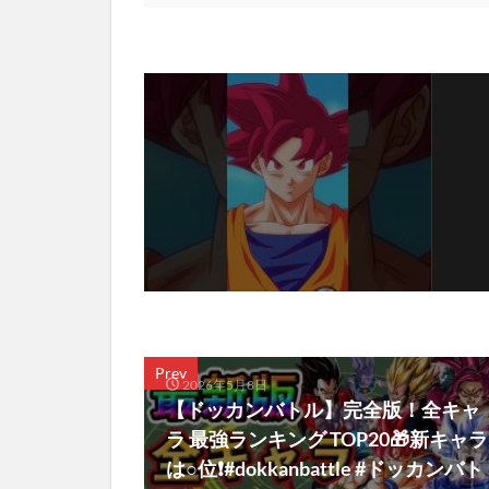
Prev
2026年5月8日
【ドッカンバトル】完全版！全キャ
ラ 最強ランキング TOP20🎁新キャラ
は○位❗️#dokkanbattle #ドッカンバト