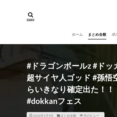
ホーム
まとめ全般
ポ
#ドラゴンボールz #ドッ
超サイヤ人ゴッド #孫悟空 
らいきなり確定出た！！ 
#dokkanフェス
2026年5月9日
まとめ全般
件のビュー