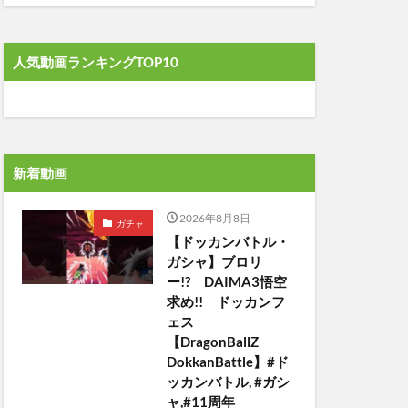
人気動画ランキングTOP10
新着動画
2026年8月8日
ガチャ
【ドッカンバトル・
ガシャ】ブロリ
ー!? DAIMA3悟空
求め!! ドッカンフ
ェス
【DragonBallZ
DokkanBattle】#ド
ッカンバトル, #ガシ
ャ,#11周年