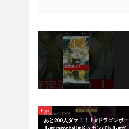
Prev
2026年5月9日
あと200人ダァ！！！ #ドラゴンボー
ル #dragonball #ドッカンバトル #ガ