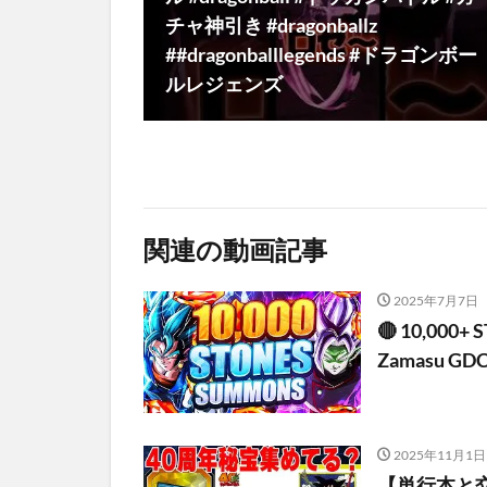
チャ神引き #dragonballz
##dragonballlegends #ドラゴンボー
ルレジェンズ
関連の動画記事
2025年7月7日
🔴 10,000+ 
Zamasu GDC 
2025年11月1日
【単行本と