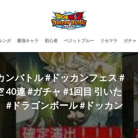
ルンガ
最強キャラ
初心者
ベジットブルー
リセマラ
ガチャ
カンバトル #ドッカンフェス #
40連 #ガチャ #1回目 引いた
#ドラゴンボール #ドッカン