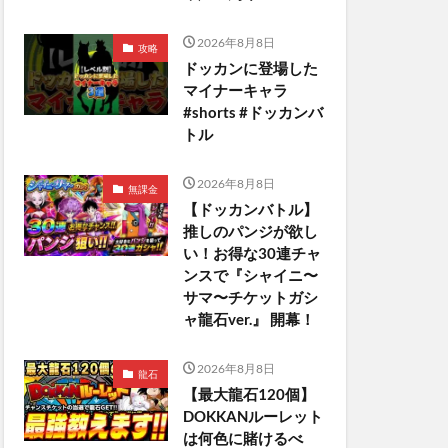
2026年8月8日
攻略
ドッカンに登場した
マイナーキャラ
#shorts #ドッカンバ
トル
2026年8月8日
無課金
【ドッカンバトル】
推しのパンジが欲し
い！お得な30連チャ
ンスで『シャイニ〜
サマ〜チケットガシ
ャ龍石ver.』 開幕！
2026年8月8日
龍石
【最大龍石120個】
DOKKANルーレット
は何色に賭けるべ