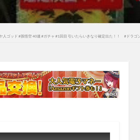
人ゴッド #孫悟空 40連 #ガチャ #1回目 引いたらいきなり確定出た！！ #ドラゴンボ