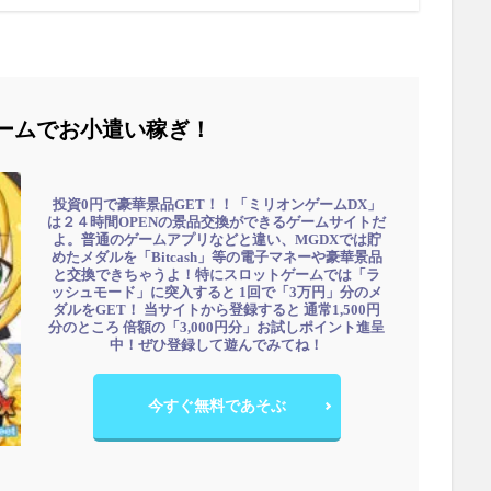
ームでお小遣い稼ぎ！
投資0円で豪華景品GET！！「ミリオンゲームDX」
は２４時間OPENの景品交換ができるゲームサイトだ
よ。普通のゲームアプリなどと違い、MGDXでは貯
めたメダルを「Bitcash」等の電子マネーや豪華景品
と交換できちゃうよ！特にスロットゲームでは「ラ
ッシュモード」に突入すると 1回で「3万円」分のメ
ダルをGET！ 当サイトから登録すると 通常1,500円
分のところ 倍額の「3,000円分」お試しポイント進呈
中！ぜひ登録して遊んでみてね！
今すぐ無料であそぶ