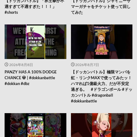
【ドッカンバトル】「界王拳が不
【ドッカンバトル】シャイニーサ
遇すぎて不遇すぎた！！！」
マーガチャをチケット使って回し
#shorts
てみた
2026年8月8日
2026年8月7日
PANZY HAS A 100% DODGE
【ドッカンバトル】極限マンバを
CHANCE 💀 | #dokkanbattle
虹・リンクMAXで使ってみたッ！
#dokkan #dbz
ハマれば1億級火力、だが不安定
過ぎる。 #ドラゴンボール #ドッ
カンバトル #dragonball
#dokkanbattle