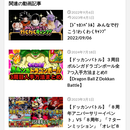
関連の動画記事
2022年9月6日
2023年4月1日
【ﾄﾞｯｶﾝﾊﾞﾄﾙ】みんなで行
こう!わくわくｷｬﾝﾌﾟ
2022/09/06
2024年7月18日
【ドッカンバトル】３周目
ポルンガドラゴンボール全
7つ入手方法まとめ‼︎
【Dragon Ball Z Dokkan
Battle】
2023年3月1日
【ドッカンバトル】「８周
年アニバーサリーイベン
ト」VS「８周年」「７ター
ンミッション」「オレピ８