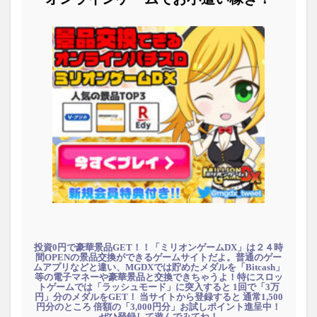
投資0円で豪華景品GET！！「ミリオンゲームDX」は２４時
間OPENの景品交換ができるゲームサイトだよ。普通のゲー
ムアプリなどと違い、MGDXでは貯めたメダルを「Bitcash」
等の電子マネーや豪華景品と交換できちゃうよ！特にスロッ
トゲームでは「ラッシュモード」に突入すると 1回で「3万
円」分のメダルをGET！ 当サイトから登録すると 通常1,500
円分のところ 倍額の「3,000円分」お試しポイント進呈中！
ぜひ登録して遊んでみてね！