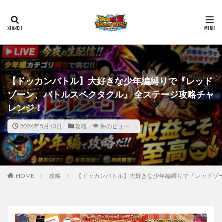
【ドッカンバトル】大好きな少年編縛りで『レッド
ゾーン、バトルスペクタクル』 全ステージ攻略チャ
レンジ！
2026年5月13日
攻略
件のビュー
HOME
攻略
【ドッカンバトル】大好きな少年編縛りで『レッドゾ