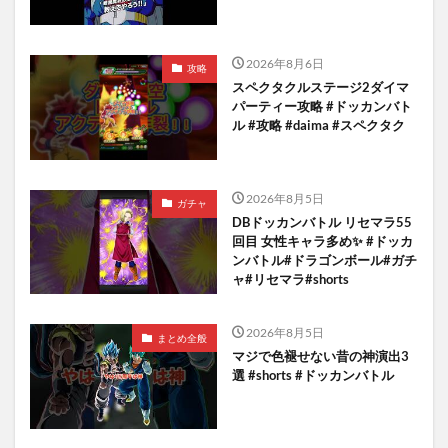
2026年8月6日
攻略
スペクタクルステージ2ダイマ
パーティー攻略 #ドッカンバト
ル #攻略 #daima #スペクタク
2026年8月5日
ガチャ
DBドッカンバトル リセマラ55
回目 女性キャラ多め✨️ #ドッカ
ンバトル#ドラゴンボール#ガチ
ャ#リセマラ#shorts
2026年8月5日
まとめ全般
マジで色褪せない昔の神演出3
選 #shorts #ドッカンバトル