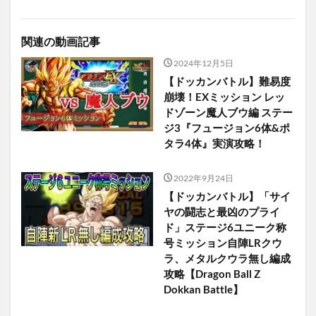
関連の動画記事
2024年12月5日
【ドッカンバトル】難易度
崩壊！EXミッション レッ
ドゾーン魔人ブウ編 ステー
ジ3『フュージョン6体&ポ
タラ4体』実演攻略！
2022年9月24日
【ドッカンバトル】「サイ
ヤの闘志と最凶のプライ
ド」ステージ6ユニーク称
号ミッション自陣LRクウ
ラ、メタルクウラ無し編成
攻略【Dragon Ball Z
Dokkan Battle】