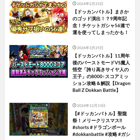
2024年2月25日
【ドッカンバトル】まさか
のゴッド演出！？9周年記
念！チケットガシャ56連で
運を使ってしまったかも！
2026年3月25日
【ドッカンバトル】11周年
後のバーストモードVS魔人
悟空「誇り高きサイヤ人の
王子」の8000↑スコアミッ
ション攻略＆解説【Dragon
Ball Z Dokkan Battle】
2024年12月13日
【#ドッカンバトル】聖龍
祭！メリークリスマス‼
#shorts #ドラゴンボール
#dokkanbattle #攻略 #ガシ