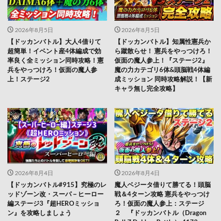
2026年8月5日
2026年8月5日
【ドッカンバトル】大人4借りて
【ドッカンバトル】知属性憲兵か
超簡単！イベント産4体編成で効
ら蹴散らせ！ 憲兵をやっつけろ！
率良く全ミッション同時攻略！憲
仮面の魔人参上！『ステージ2』
兵をやっつけろ！仮面の魔人参
魔の力カテゴリ6体&頭脳戦4体編
上！ステージ2
成ミッション 同時攻略解説！【新
キャラ無し完全攻略】
2026年8月4日
2026年8月4日
【ドッカンバトル#915】究極のレ
魔人ベジータ借りて勝てる！頭脳
ッドゾーン改・スーパ－ヒーロー
戦＆4ターン攻略 憲兵をやっつけ
編ステージ3『超HEROミッショ
ろ！仮面の魔人参上：ステージ
ン』を攻略しましょう
２ 『ドッカンバトル（Dragon