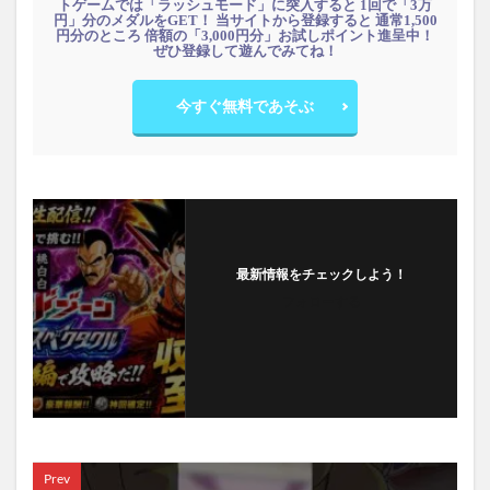
トゲームでは「ラッシュモード」に突入すると 1回で「3万
円」分のメダルをGET！ 当サイトから登録すると 通常1,500
円分のところ 倍額の「3,000円分」お試しポイント進呈中！
ぜひ登録して遊んでみてね！
今すぐ無料であそぶ
最新情報をチェックしよう！
フォローする
Prev