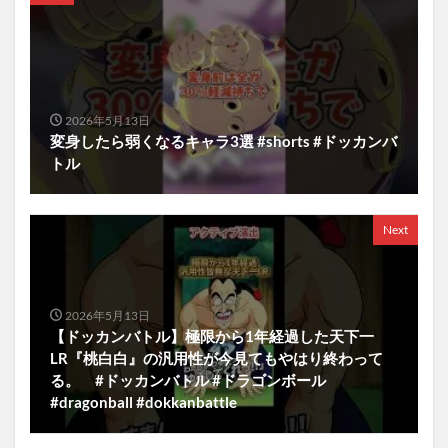
2026年5月13日
変身したら弱くなるキャラ3選 #shorts #ドッカンバ
トル
Next
2026年5月13日
【ドッカンバトル】極限から1年経過した天下一
LR『桃白白』の汎用性が今見てもやはり終わって
る。 #ドッカンバトル #ドラゴンボール
#dragonball #dokkanbattle