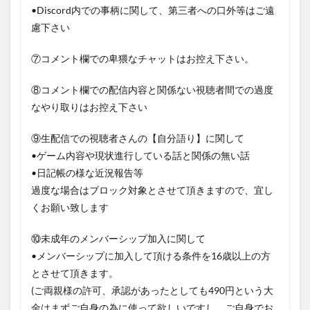
•Discord内での事柄に関して、第三者への口外等はご遠
慮下さい
⑦コメント欄での卑猥なチャットはお控え下さい。
⑧コメント欄での配信内容と関係ない視聴者間での過度
なやり取りはお控え下さい
⑨生配信での視聴者さんの【自分語り】に関して
•ゲーム内容や現状進行している話と関係の無い話
•日記帳の様な近況報告等
過度な場合はブロック対象とさせて頂きますので、宜し
くお願い致します
⑩未成年のメンバーシップ加入に関して
•メンバーシップに加入して頂ける条件を16歳以上の方
とさせて頂きます。
(ご両親様の許可、承認があったとしても490円という大
金はまずご自身の為に使って欲しいですし、ご自身でお