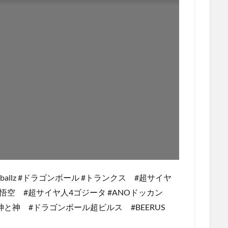
agonballz #ドラゴンボール #トランクス #超サイヤ
悟空 #超サイヤ人4ゴジータ #ANOドッカン
ィス #神と神 #ドラゴンボール超ビルス #BEERUS