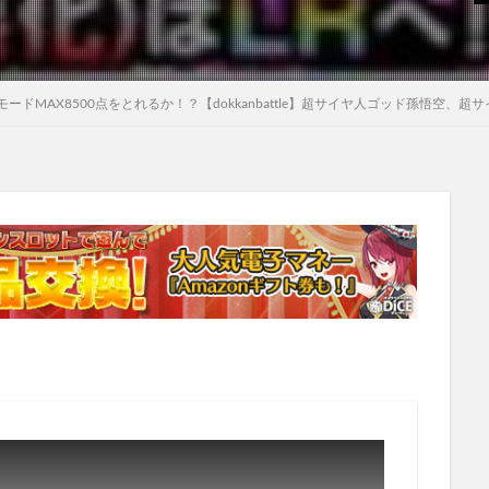
ドMAX8500点をとれるか！？【dokkanbattle】超サイヤ人ゴッド孫悟空