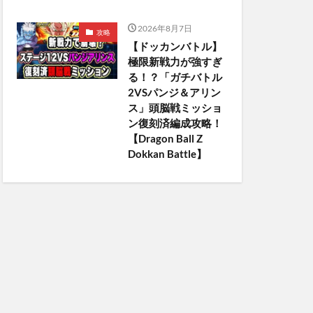
2026年8月7日
攻略
【ドッカンバトル】
極限新戦力が強すぎ
る！？「ガチバトル
2VSパンジ＆アリン
ス」頭脳戦ミッショ
ン復刻済編成攻略！
【Dragon Ball Z
Dokkan Battle】