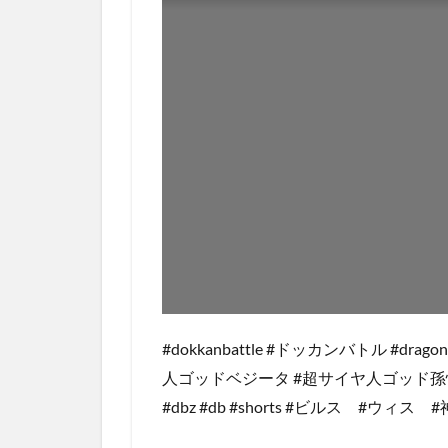
#dokkanbattle #ドッカンバトル #dr
人ゴッドベジータ #超サイヤ人ゴッド孫
#dbz #db #shorts #ビルス #ウ