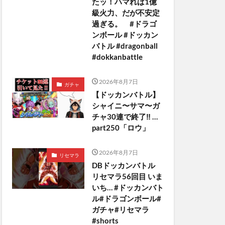
たッ！ハマれば1億
級火力、だが不安定
過ぎる。 #ドラゴ
ンボール #ドッカン
バトル #dragonball
#dokkanbattle
2026年8月7日
ガチャ
【ドッカンバトル】
シャイニ〜サマ〜ガ
チャ30連で終了‼︎ …
part250「ロウ」
2026年8月7日
リセマラ
DBドッカンバトル
リセマラ56回目 いま
いち… #ドッカンバト
ル#ドラゴンボール#
ガチャ#リセマラ
#shorts