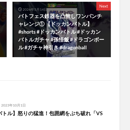
Next
2026年5月14日
バトフェス鉄器を凸無しワンパンチ
ャレンジ① 【ドッカンバトル】
#shorts #ドッカンバトル #ドッカン
バトルガチャ #孫悟飯 #ドラゴンボー
ル #ガチャ神引き #dragonball
2023年10月1日
バトル】怒りの猛進！包囲網をぶち破れ「VS
！