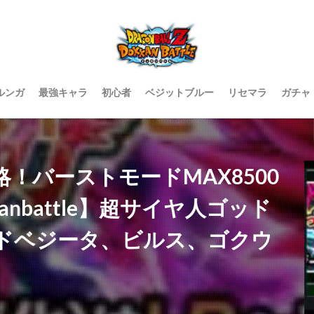
ルンガ
最強キャラ
初心者
ベジットブルー
リセマラ
ガチャ
！バーストモードMAX8500
nbattle】超サイヤ人ゴッド
ドベジータ、ビルス、ゴクウ