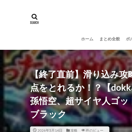
ホーム
まとめ全般
ポ
【終了直前】滑り込み攻略
点をとれるか！？【dokka
孫悟空、超サイヤ人ゴッ
ブラック
2026年5月14日
攻略
件のビュー