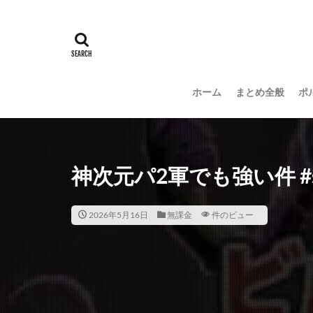
ホーム
まとめ全般
ポ
神次元パ2軍でも強い件 #s
2026年5月16日
無課金
件のビュー