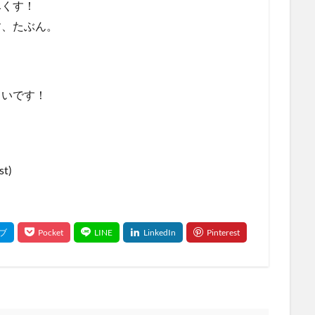
尽くす！
す、たぶん。
しいです！
t)