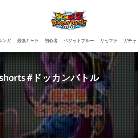
ルンガ
最強キャラ
初心者
ベジットブルー
リセマラ
ガチャ
horts #ドッカンバトル