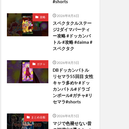
#shorts
2026年8月6日
攻略
スペクタクルステー
ジ2ダイマパーティ
ー攻略 #ドッカンバ
トル #攻略 #daima #
スペクタク
2026年8月5日
ガチャ
DBドッカンバトル
リセマラ55回目 女性
キャラ多め✨️ #ドッ
カンバトル#ドラゴ
ンボール#ガチャ#リ
セマラ#shorts
2026年8月5日
まとめ全般
マジで色褪せない昔