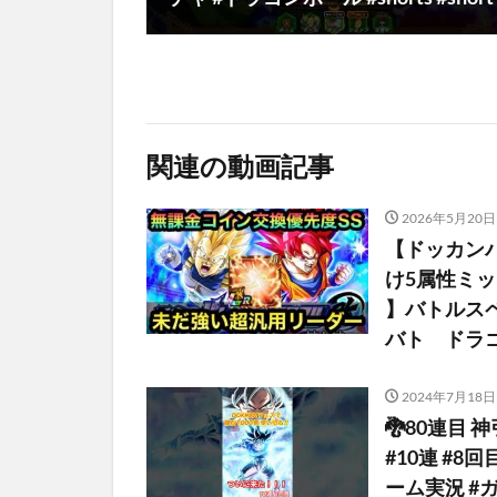
関連の動画記事
2026年5月20日
【ドッカン
け5属性ミ
】バトルスペ
バト ドラ
2024年7月18日
🐉80連目 
#10連 #8
ーム実況 #