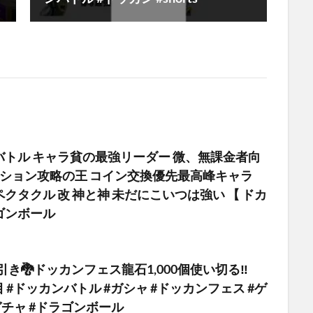
バトル キャラ貧の最強リーダー 微、無課金者向
ッション攻略の王 コイン交換優先最高峰キャラ
クタクル 改 神と神 未だにこいつは強い 【 ドカ
ゴンボール
神引き🐉ドッカンフェス龍石1,000個使い切る‼️
回目 #ドッカンバトル #ガシャ #ドッカンフェス #ゲ
ガチャ #ドラゴンボール