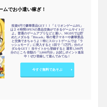
ームでお小遣い稼ぎ！
投資0円で豪華景品GET！！「ミリオンゲームDX」
は２４時間OPENの景品交換ができるゲームサイトだ
よ。普通のゲームアプリなどと違い、MGDXでは貯
めたメダルを「Bitcash」等の電子マネーや豪華景品
と交換できちゃうよ！特にスロットゲームでは「ラ
ッシュモード」に突入すると 1回で「3万円」分のメ
ダルをGET！ 当サイトから登録すると 通常1,500円
分のところ 倍額の「3,000円分」お試しポイント進呈
中！ぜひ登録して遊んでみてね！
今すぐ無料であそぶ