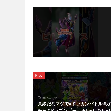
Prev
2026年5月15日
真緑だなマジで#ドッカンバトル #ガ
チャ #ドラゴンボール #shorts #short