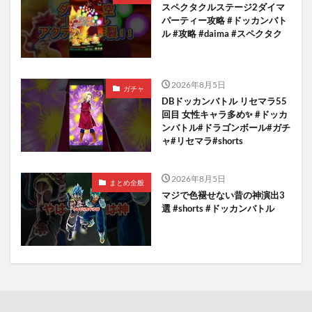
スペクタクルステージ2ダイマ
パーティー攻略 #ドッカンバト
ル #攻略 #daima #スペクタク
2026年8月5日
ガチャ
DBドッカンバトル リセマラ55
回目 女性キャラ多め✨️ #ドッカ
ンバトル#ドラゴンボール#ガチ
ャ#リセマラ#shorts
2026年8月5日
まとめ全般
マジで色褪せない昔の神演出3
選 #shorts #ドッカンバトル