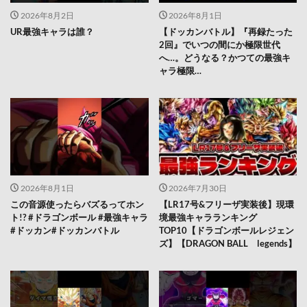
2026年8月2日
2026年8月1日
UR最強キャラは誰？
【ドッカンバトル】『再録たった
2回』でいつの間にか極限世代
へ…。どうなる？かつての最強キ
ャラ極限…
2026年8月1日
2026年7月30日
この音源使ったらバズるってホン
【LR17号&フリーザ実装後】現環
ト!? #ドラゴンボール #最強キャラ
境最強キャラランキング
#ドッカン#ドッカンバトル
TOP10【ドラゴンボールレジェン
ズ】【DRAGON BALL legends】