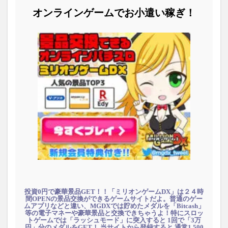
オンラインゲームでお小遣い稼ぎ！
投資0円で豪華景品GET！！「ミリオンゲームDX」は２４時
間OPENの景品交換ができるゲームサイトだよ。普通のゲー
ムアプリなどと違い、MGDXでは貯めたメダルを「Bitcash」
等の電子マネーや豪華景品と交換できちゃうよ！特にスロッ
トゲームでは「ラッシュモード」に突入すると 1回で「3万
円」分のメダルをGET！ 当サイトから登録すると 通常1,500