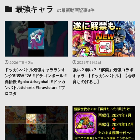
最強キャラ
の最新動画記事8件
2026年8月5日
2026年8月2日
ドッカンバトル最強キャラランキ
強い？弱い？『解禁』最強コラボ
ング#BSWF26 #ドラゴンボール #
キャラ..【ドッカンバトル】【地球
孫悟飯 #goku #dragoball #ドッカ
育ちのげるし】
ンバトル#shorts #brawlstars #ブ
ロスタ