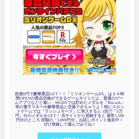
投資0円で豪華景品GET！！「ミリオンゲームDX」は２４時
間OPENの景品交換ができるゲームサイトだよ。普通のゲー
ムアプリなどと違い、MGDXでは貯めたメダルを「Bitcash」
等の電子マネーや豪華景品と交換できちゃうよ！特にスロッ
トゲームでは「ラッシュモード」に突入すると 1回で「3万
円」分のメダルをGET！ 当サイトから登録すると 通常1,500
円分のところ 倍額の「3,000円分」お試しポイント進呈中！
ぜひ登録して遊んでみてね！