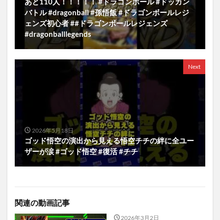
あと110人！！！！！ #ドラゴンボール #ドッカン
バトル #dragonball #孫悟飯 #ドラゴンボールレジ
ェンズ初心者 ##ドラゴンボールレジェンズ
#dragonballlegends
Next
2026年5月18日
ゴッド悟空の演出から見える悟空チチの絆に全ユー
ザーが涙 #ゴッド悟空 #復活 #チチ
関連の動画記事
2026年3月2日