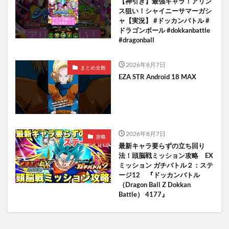
【神引き】最強キャラ！アリン
ス狙い！シャイニーサマーガシ
ャ【実況】 #ドッカンバトル #
ドラゴンボール #dokkanbattle
#dragonball
2026年8月7日
まとめ全般
EZA STR Android 18 MAX
2026年8月7日
攻略
最新キャラ要らずの立ち回り
法！頭脳戦ミッション攻略 EX
ミッション ガチバトル２：ステ
ージ12 『ドッカンバトル
（Dragon Ball Z Dokkan
Battle） 4177』