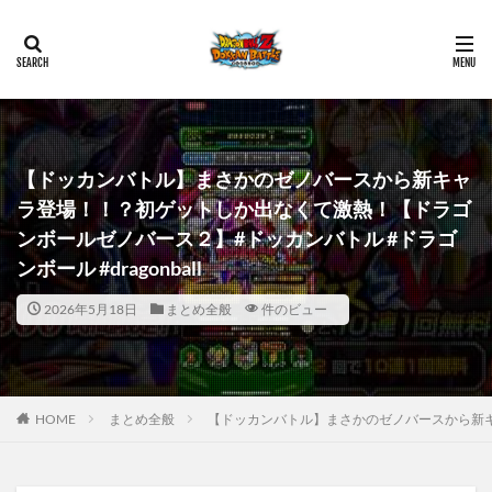
【ドッカンバトル】まさかのゼノバースから新キャ
ラ登場！！？初ゲットしか出なくて激熱！【ドラゴ
ンボールゼノバース２】#ドッカンバトル #ドラゴ
ンボール #dragonball
2026年5月18日
まとめ全般
件のビュー
HOME
まとめ全般
【ドッカンバトル】まさかのゼノバースから新キャ