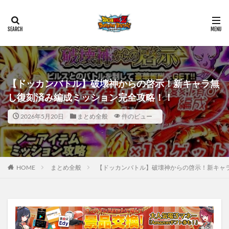
【ドッカンバトル】破壊神からの啓示！新キャラ無
し復刻済み編成ミッション完全攻略！！
2026年5月20日
まとめ全般
件のビュー
HOME
まとめ全般
【ドッカンバトル】破壊神からの啓示！新キャ