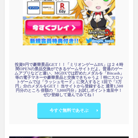
投資0円で豪華景品GET！！「ミリオンゲームDX」は２４時
間OPENの景品交換ができるゲームサイトだよ。普通のゲー
ムアプリなどと違い、MGDXでは貯めたメダルを「Bitcash」
等の電子マネーや豪華景品と交換できちゃうよ！特にスロッ
トゲームでは「ラッシュモード」に突入すると 1回で「3万
円」分のメダルをGET！ 当サイトから登録すると 通常1,500
円分のところ 倍額の「3,000円分」お試しポイント進呈中！
ぜひ登録して遊んでみてね！
今すぐ無料であそぶ