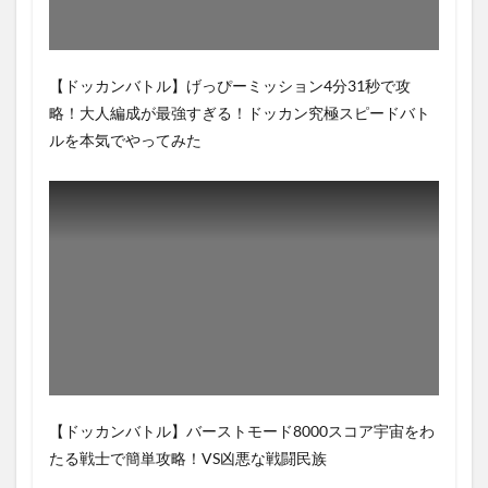
【ドッカンバトル】げっぴーミッション4分31秒で攻
略！大人編成が最強すぎる！ドッカン究極スピードバト
ルを本気でやってみた
【ドッカンバトル】バーストモード8000スコア宇宙をわ
たる戦士で簡単攻略！VS凶悪な戦闘民族