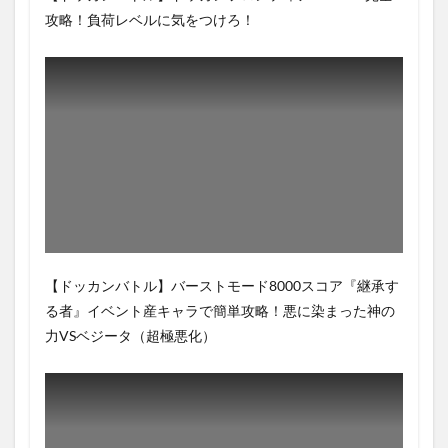
攻略！負荷レベルに気をつけろ！
【ドッカンバトル】バーストモード8000スコア『継承す
る者』イベント産キャラで簡単攻略！悪に染まった神の
力VSベジータ（超極悪化）