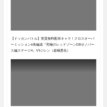
【ドッカンバトル】実質無料配布キャラ！クロスオーバ
ーミッション6体編成『究極のレッドゾーンDBゼノバー
ス編ステージ4』VSジレン（超極悪化）