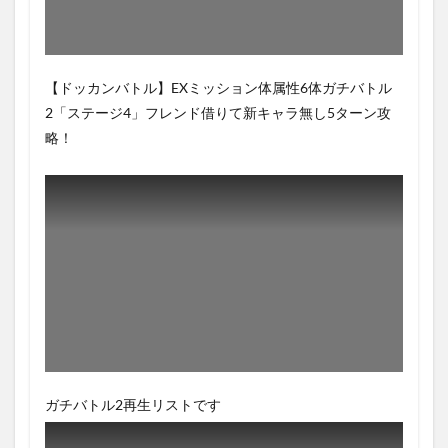
【ドッカンバトル】EXミッション体属性6体ガチバトル
2「ステージ4」フレンド借りて新キャラ無し5ターン攻
略！
ガチバトル2再生リストです