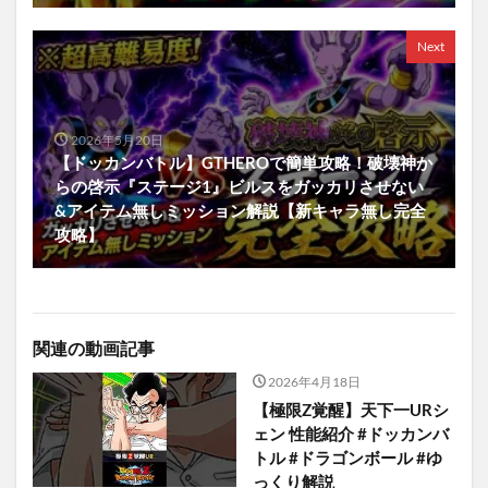
Next
2026年5月20日
【ドッカンバトル】GTHEROで簡単攻略！破壊神か
らの啓示『ステージ1』ビルスをガッカリさせない
&アイテム無しミッション解説【新キャラ無し完全
攻略】
関連の動画記事
2026年4月18日
【極限Z覚醒】天下一URシ
ェン 性能紹介 #ドッカンバ
トル #ドラゴンボール #ゆ
っくり解説