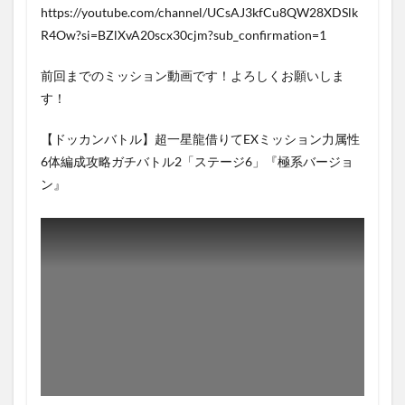
https://youtube.com/channel/UCsAJ3kfCu8QW28XDSlk
R4Ow?si=BZlXvA20scx30cjm?sub_confirmation=1
前回までのミッション動画です！よろしくお願いしま
す！
【ドッカンバトル】超一星龍借りてEXミッション力属性
6体編成攻略ガチバトル2「ステージ6」『極系バージョ
ン』