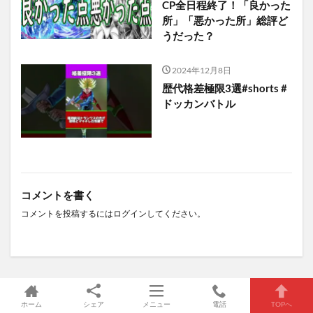
CP全日程終了！「良かった
所」「悪かった所」総評ど
うだった？
2024年12月8日
歴代格差極限3選#shorts #
ドッカンバトル
コメントを書く
コメントを投稿するには
ログイン
してください。
キーワード
ホーム
シェア
メニュー
電話
TOPへ