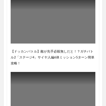
【ドッカンバトル】敵が先手必殺無しだと！？ガチバト
ル2「ステージ4」サイヤ人編6体ミッション5ターン簡単
攻略！