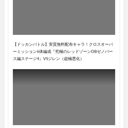
【ドッカンバトル】実質無料配布キャラ！クロスオーバ
ーミッション6体編成『究極のレッドゾーンDBゼノバー
ス編ステージ4』VSジレン（超極悪化）