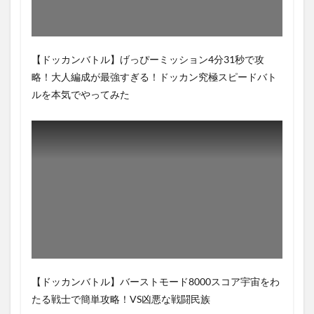
【ドッカンバトル】げっぴーミッション4分31秒で攻
略！大人編成が最強すぎる！ドッカン究極スピードバト
ルを本気でやってみた
【ドッカンバトル】バーストモード8000スコア宇宙をわ
たる戦士で簡単攻略！VS凶悪な戦闘民族