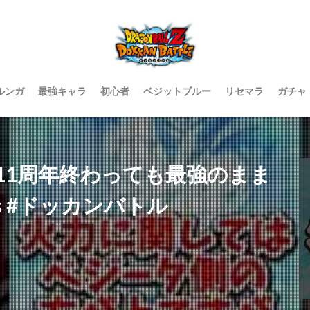
ルンガ
最強キャラ
初心者
ベジットブルー
リセマラ
ガチャ
11周年終わっても最強のまま
s #ドッカンバトル