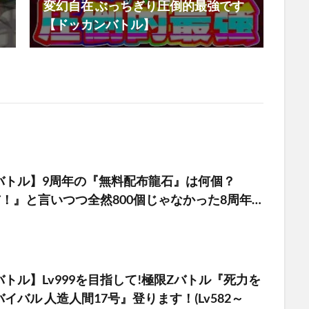
変幻自在 ぶっちぎり圧倒的最強です
【ドッカンバトル】
バトル】9周年の『無料配布龍石』は何個？
布！』と言いつつ全然800個じゃなかった8周年…
トル】Lv999を目指して!極限Zバトル『死力を
イバル 人造人間17号』登ります！(Lv582～