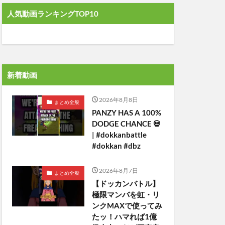
人気動画ランキングTOP10
新着動画
2026年8月8日
まとめ全般
PANZY HAS A 100%
DODGE CHANCE 💀
| #dokkanbattle
#dokkan #dbz
2026年8月7日
まとめ全般
【ドッカンバトル】
極限マンバを虹・リ
ンクMAXで使ってみ
たッ！ハマれば1億