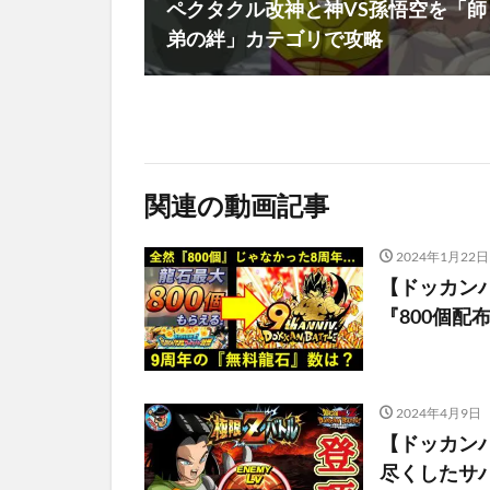
ペクタクル改神と神VS孫悟空を「師
弟の絆」カテゴリで攻略
関連の動画記事
2024年1月22日
【ドッカン
『800個配
2024年4月9日
【ドッカンバ
尽くしたサバ