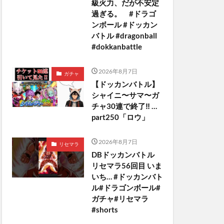
級火力、だが不安定
過ぎる。 #ドラゴ
ンボール #ドッカン
バトル #dragonball
#dokkanbattle
2026年8月7日
ガチャ
【ドッカンバトル】
シャイニ〜サマ〜ガ
チャ30連で終了‼︎ …
part250「ロウ」
2026年8月7日
リセマラ
DBドッカンバトル
リセマラ56回目 いま
いち… #ドッカンバト
ル#ドラゴンボール#
ガチャ#リセマラ
#shorts